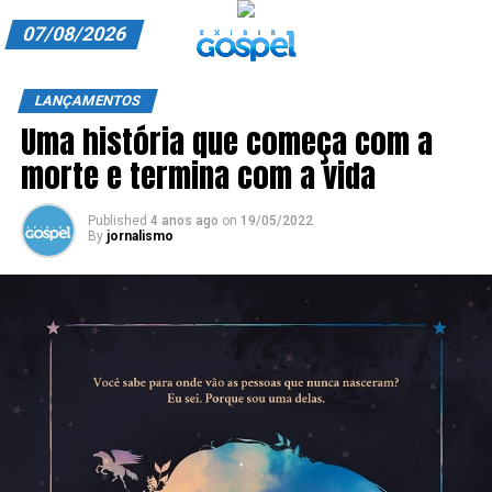
07/08/2026
A EXIBIR GOSPEL
LANÇAMENTOS
Uma história que começa com a
ANUNCIE CONOSCO
morte e termina com a vida
ASSINE
Published
4 anos ago
on
19/05/2022
CARRINHO
By
jornalismo
EDITORIAL
ENTREVISTAS
EXPEDIENTE
FINALIZAR COMPRA
HOME