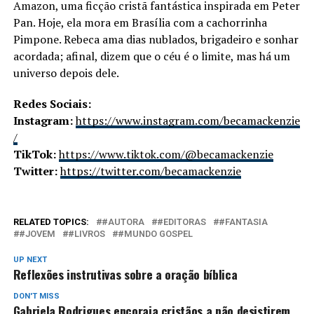
Amazon, uma ficção cristã fantástica inspirada em Peter
Pan. Hoje, ela mora em Brasília com a cachorrinha
Pimpone. Rebeca ama dias nublados, brigadeiro e sonhar
acordada; afinal, dizem que o céu é o limite, mas há um
universo depois dele.
Redes Sociais:
Instagram:
https://www.instagram.com/becamackenzie
/
TikTok:
https://www.tiktok.com/@becamackenzie
Twitter:
https://twitter.com/becamackenzie
RELATED TOPICS:
#AUTORA
#EDITORAS
#FANTASIA
#JOVEM
#LIVROS
#MUNDO GOSPEL
UP NEXT
Reflexões instrutivas sobre a oração bíblica
DON'T MISS
Gabriela Rodrigues encoraja cristãos a não desistirem