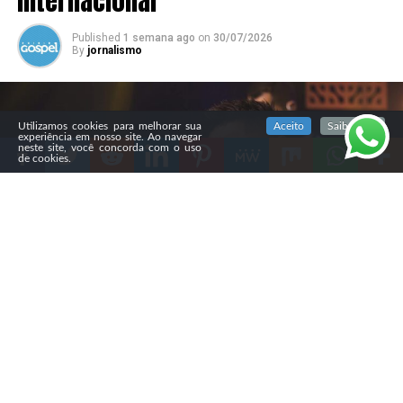
internacional
Published
1 semana ago
on
30/07/2026
By
jornalismo
SIGA NOSSAS REDES SOCIAIS
Utilizamos cookies para melhorar sua
Aceito
Saiba mais
experiência em nosso site. Ao navegar
neste site, você concorda com o uso
de cookies.
Compartilhe