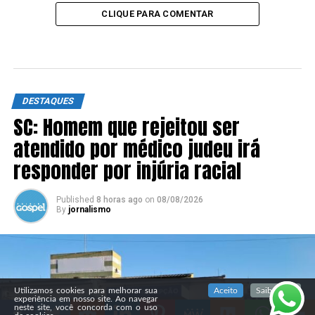
CLIQUE PARA COMENTAR
DESTAQUES
SC: Homem que rejeitou ser
atendido por médico judeu irá
responder por injúria racial
Published
8 horas ago
on
08/08/2026
By
jornalismo
SIGA NOSSAS REDES SOCIAIS
Utilizamos cookies para melhorar sua
Aceito
Saiba mais
experiência em nosso site. Ao navegar
neste site, você concorda com o uso