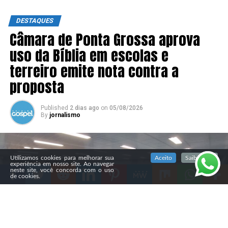
DESTAQUES
Câmara de Ponta Grossa aprova
uso da Bíblia em escolas e
terreiro emite nota contra a
proposta
Published
2 dias ago
on
05/08/2026
By
jornalismo
SIGA NOSSAS REDES SOCIAIS
Utilizamos cookies para melhorar sua
Aceito
Saiba mais
experiência em nosso site. Ao navegar
neste site, você concorda com o uso
de cookies.