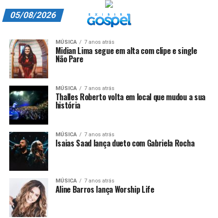
05/08/2026
A EXIBIR GOSPEL
MÚSICA
7 anos atrás
Midian Lima segue em alta com clipe e single
Não Pare
ANUNCIE CONOSCO
ASSINE
MÚSICA
7 anos atrás
Thalles Roberto volta em local que mudou a sua
CARRINHO
história
EDITORIAL
MÚSICA
7 anos atrás
Isaias Saad lança dueto com Gabriela Rocha
ENTREVISTAS
EXPEDIENTE
MÚSICA
7 anos atrás
FINALIZAR COMPRA
Aline Barros lança Worship Life
HOME