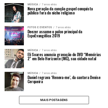
LANÇAMENTOS
MÚSICA
7 anos atrás
Nova geração da canção gospel conquista
público fora do nicho religioso
FOTOS E EVENTOS
7 anos atrás
Deezer assume o palco principal da
ExpoEvangélica 2019
MÚSICA
7 anos atrás
Eli Soares anuncia gravação do DVD “Memórias
2” em Belo Horizonte (MG), sua cidade natal
MÚSICA
7 anos atrás
Daniel regrava ‘Renova-me’, da cantora Denise
Cerqueira
MAIS POSTAGENS