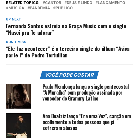
RELATED TOPICS:
CANTOR
DEUS É LINDO
LANÇAMENTO
MÚSICA
PANDEMIA
PÚBLICO
UP NEXT
Fernanda Santos estreia na Graça Music com o single
“Nasci pra Te adorar”
DON'T MISS
“Ele faz acontecer” é o terceiro single do álbum “Aviva
parte I” de Pedro Tertullian
VOCÊ PODE GOSTAR
Paula Mendonça lança o single pentecostal
“A Muralha” com produção assinada por
vencedor do Grammy Latino
Ana Beatriz lança “Era uma Vez”, canção em
acolhimento a todas pessoas que já
sofreram abusos