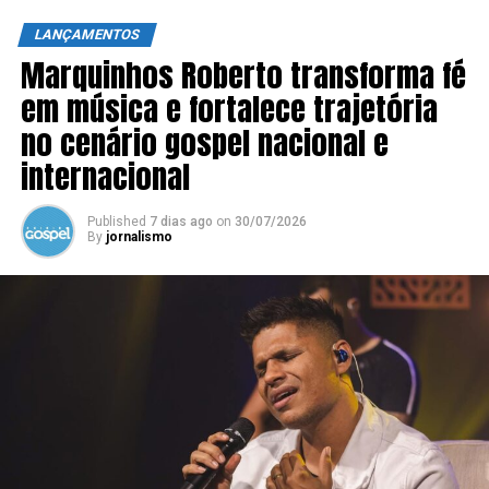
LANÇAMENTOS
Marquinhos Roberto transforma fé
em música e fortalece trajetória
no cenário gospel nacional e
internacional
Published
7 dias ago
on
30/07/2026
By
jornalismo