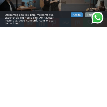
SIGA NOSSAS REDES SOCIAIS
Utilizamos cookies para melhorar sua
Aceito
Saiba mais
experiência em nosso site. Ao navegar
neste site, você concorda com o uso
de cookies.
Compartilhe
A cantora
Luiza Possi lançou nesta sexta-feira (15)
o
single “Quero Conhecer Jesus”, faixa que abre seu
primeiro projeto gospel. O lançamento marca uma nova
fase da artista, que passou a incluir de forma mais direta
a fé cristã em sua música após sua conversão.
O trabalho faz parte de um EP acústico com seis faixas,
que será divulgado gradualmente pela DMG em parceria
com a ADA/Warner Music Brasil. Segundo Luiza, o
projeto representa uma extensão de sua trajetória