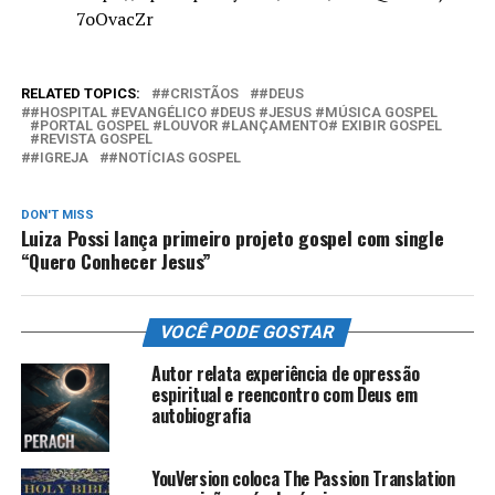
7oOvacZr
RELATED TOPICS:
#CRISTÃOS
#DEUS
#HOSPITAL #EVANGÉLICO #DEUS #JESUS #MÚSICA GOSPEL
#PORTAL GOSPEL #LOUVOR #LANÇAMENTO# EXIBIR GOSPEL
#REVISTA GOSPEL
#IGREJA
#NOTÍCIAS GOSPEL
DON'T MISS
Luiza Possi lança primeiro projeto gospel com single
“Quero Conhecer Jesus”
VOCÊ PODE GOSTAR
Autor relata experiência de opressão
espiritual e reencontro com Deus em
autobiografia
YouVersion coloca The Passion Translation