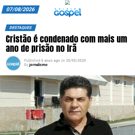
07/08/2026
A EXIBIR GOSPEL
DESTAQUES
Cristão é condenado com mais um
ANUNCIE CONOSCO
ano de prisão no Irã
ASSINE
Published
6 anos ago
on
25/05/2020
CARRINHO
By
jornalismo
EDITORIAL
ENTREVISTAS
EXPEDIENTE
FINALIZAR COMPRA
HOME