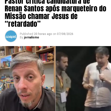
Pastor critica candidatura de
Renan Santos após marqueteiro do
Missão chamar Jesus de
“retardado”
Published
20 horas ago
on
07/08/2026
By
jornalismo