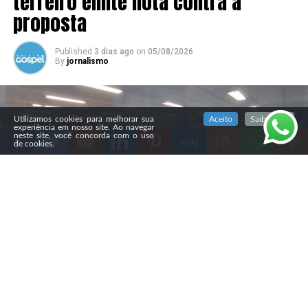
terreiro emite nota contra a
proposta
Published
3 dias ago
on
05/08/2026
By
jornalismo
SIGA NOSSAS REDES SOCIAIS
Utilizamos cookies para melhorar sua
Aceito
Saiba mais
experiência em nosso site. Ao navegar
neste site, você concorda com o uso
de cookies.
Compartilhe