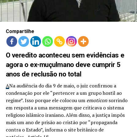
LANÇAMENTOS
Compartilhe
O veredito aconteceu sem evidências e
agora o ex-muçulmano deve cumprir 5
anos de reclusão no total
A
Na audiência do dia 9 de maio, o juiz confirmou a
condenação por ele “pertencer a um grupo hostil ao
regime”. Isso porque ele colocou um
emoticon
sorrindo
em resposta a uma mensagem que criticava o sistema
religioso islâmico iraniano. Além disso, a justiça impôs
mais um ano de prisão ao cristão por “propaganda
contra o Estado”, informa o site britânico de
notícias,
Article 18
.