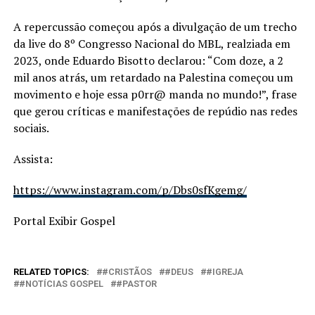
A repercussão começou após a divulgação de um trecho
da live do 8º Congresso Nacional do MBL, realziada em
2023, onde Eduardo Bisotto declarou: “Com doze, a 2
mil anos atrás, um retardado na Palestina começou um
movimento e hoje essa p0rr@ manda no mundo!”, frase
que gerou críticas e manifestações de repúdio nas redes
sociais.
Assista:
https://www.instagram.com/p/Dbs0sfKgemg/
Portal Exibir Gospel
RELATED TOPICS:
#CRISTÃOS
#DEUS
#IGREJA
#NOTÍCIAS GOSPEL
#PASTOR