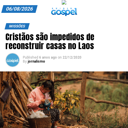
06/08/2026
A EXIBIR GOSPEL
MISSÕES
Cristãos são impedidos de
ANUNCIE CONOSCO
reconstruir casas no Laos
ASSINE
Published
6 anos ago
on
22/12/2020
CARRINHO
By
jornalismo
EDITORIAL
ENTREVISTAS
EXPEDIENTE
FINALIZAR COMPRA
HOME