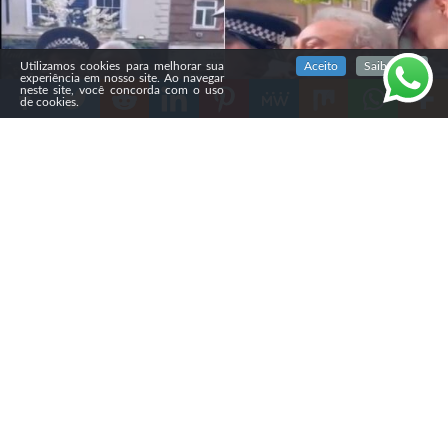
SIGA NOSSAS REDES SOCIAIS
Utilizamos cookies para melhorar sua
Aceito
Saiba mais
experiência em nosso site. Ao navegar
neste site, você concorda com o uso
de cookies.
Compartilhe
O
pastor britânico Steve Maile foi preso e
nquanto
pregava nas ruas de Watford, na Inglaterra. O caso
aconteceu durante uma abordagem policial e provocou
debates sobre liberdade de expressão e pregação pública