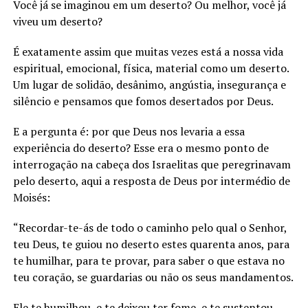
Você já se imaginou em um deserto? Ou melhor, você já
LANÇAMENTOS
viveu um deserto?
É exatamente assim que muitas vezes está a nossa vida
espiritual, emocional, física, material como um deserto.
Um lugar de solidão, desânimo, angústia, insegurança e
silêncio e pensamos que fomos desertados por Deus.
E a pergunta é: por que Deus nos levaria a essa
experiência do deserto? Esse era o mesmo ponto de
interrogação na cabeça dos Israelitas que peregrinavam
pelo deserto, aqui a resposta de Deus por intermédio de
Moisés:
“Recordar-te-ás de todo o caminho pelo qual o Senhor,
teu Deus, te guiou no deserto estes quarenta anos, para
te humilhar, para te provar, para saber o que estava no
teu coração, se guardarias ou não os seus mandamentos.
Ele te humilhou, e te deixou ter fome, e te sustentou