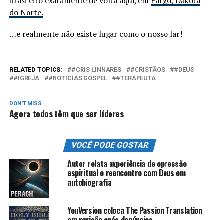
brasileiro exatamente de volta aqui, em
Fargo, Dakota
do Norte.
…e realmente não existe lugar como o nosso lar!
RELATED TOPICS:
#CRIS LINNARES
#CRISTÃOS
#DEUS
#IGREJA
#NOTÍCIAS GOSPEL
#TERAPEUTA
DON'T MISS
Agora todos têm que ser líderes
VOCÊ PODE GOSTAR
Autor relata experiência de opressão
espiritual e reencontro com Deus em
autobiografia
YouVersion coloca The Passion Translation
em revisão após denúncias