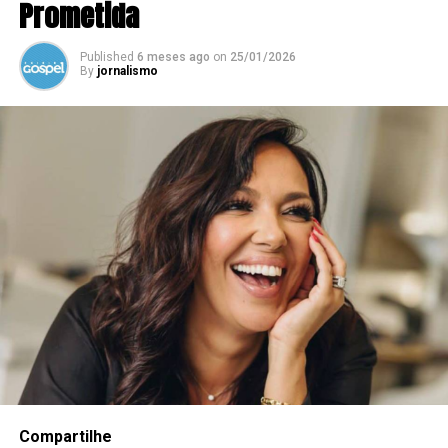
Prometida
Published
6 meses ago
on
25/01/2026
By
jornalismo
Compartilhe