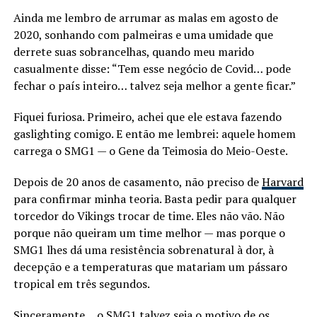
Ainda me lembro de arrumar as malas em agosto de
2020, sonhando com palmeiras e uma umidade que
derrete suas sobrancelhas, quando meu marido
casualmente disse: “Tem esse negócio de Covid… pode
fechar o país inteiro… talvez seja melhor a gente ficar.”
Fiquei furiosa. Primeiro, achei que ele estava fazendo
gaslighting comigo. E então me lembrei: aquele homem
carrega o SMG1 — o Gene da Teimosia do Meio-Oeste.
Depois de 20 anos de casamento, não preciso de
Harvard
para confirmar minha teoria. Basta pedir para qualquer
torcedor do Vikings trocar de time. Eles não vão. Não
porque não queiram um time melhor — mas porque o
SMG1 lhes dá uma resistência sobrenatural à dor, à
decepção e a temperaturas que matariam um pássaro
tropical em três segundos.
Sinceramente… o SMG1 talvez seja o motivo de os