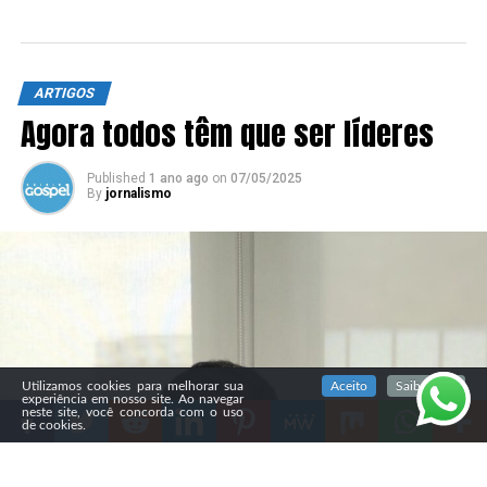
ARTIGOS
Agora todos têm que ser líderes
Published
1 ano ago
on
07/05/2025
By
jornalismo
SIGA NOSSAS REDES SOCIAIS
Utilizamos cookies para melhorar sua
Aceito
Saiba mais
experiência em nosso site. Ao navegar
neste site, você concorda com o uso
de cookies.