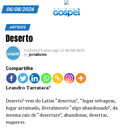
06/08/2026
A EXIBIR GOSPEL
ARTIGOS
Deserto
ANUNCIE CONOSCO
ASSINE
Published
6 anos ago
on
06/08/2020
By
jornalismo
CARRINHO
Compartilhe
EDITORIAL
Leandro Tarrataca*
ENTREVISTAS
EXPEDIENTE
Deserto” vem do Latim “desertus”, “lugar selvagem,
lugar arruinado, literalmente “algo abandonado”, da
FINALIZAR COMPRA
mesma raiz de “desertare”, abandonar, desertar,
esquecer.
HOME