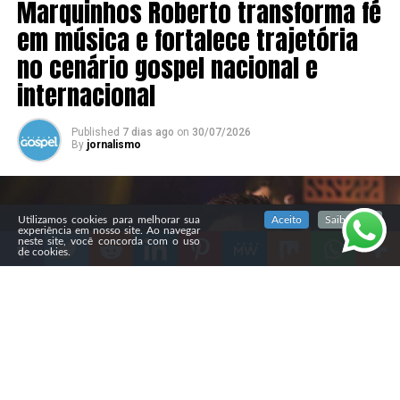
Marquinhos Roberto transforma fé
em música e fortalece trajetória
no cenário gospel nacional e
internacional
Published
7 dias ago
on
30/07/2026
By
jornalismo
SIGA NOSSAS REDES SOCIAIS
Utilizamos cookies para melhorar sua
Aceito
Saiba mais
experiência em nosso site. Ao navegar
neste site, você concorda com o uso
de cookies.