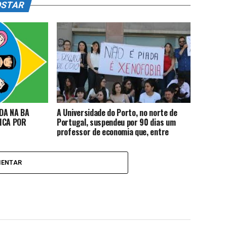
OSTAR
DA NA BA
A Universidade do Porto, no norte de
ICA POR
Portugal, suspendeu por 90 dias um
professor de economia que, entre
outras falas preconceituosas, disse que
“as mulheres brasileiras são uma
mercadoria”.
MENTAR