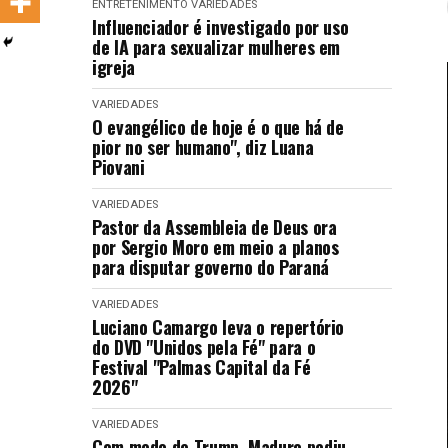
ENTRETENIMENTO
VARIEDADES
LANÇAMENTOS
Influenciador é investigado por uso
de IA para sexualizar mulheres em
igreja
VARIEDADES
O evangélico de hoje é o que há de
pior no ser humano", diz Luana
Piovani
VARIEDADES
Pastor da Assembleia de Deus ora
por Sergio Moro em meio a planos
para disputar governo do Paraná
VARIEDADES
Luciano Camargo leva o repertório
do DVD "Unidos pela Fé" para o
Festival "Palmas Capital da Fé
2026"
VARIEDADES
Com medo de Trump, Maduro pediu