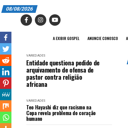
08/08/2026
A EXIBIR GOSPEL
ANUNCIE CONOSCO
A EXIBIR GOSPEL
ANUNCIE CONOSCO
A
ASSINE
VARIEDADES
CARRINHO
Entidade questiona pedido de
arquivamento de ofensa de
EDITORIAL
pastor contra religião
africana
ENTREVISTAS
EXPEDIENTE
VARIEDADES
Teo Hayashi diz que racismo na
FINALIZAR COMPRA
Copa revela problema do coração
humano
HOME