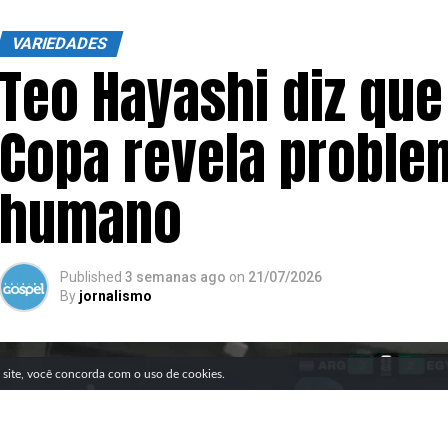
VARIEDADES
Teo Hayashi diz qu
Copa revela proble
humano
Published
3 semanas ago
on
21/07/2026
By
jornalismo
SIGA NOSSAS REDES SOCIAIS
e site, você concorda com o uso de cookies.