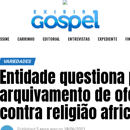
SSINE
CARRINHO
EDITORIAL
ENTREVISTAS
EXPEDIENTE
FI
VARIEDADES
Entidade questiona
arquivamento de of
contra religião afri
Published
5 anos ago
on
18/06/2021