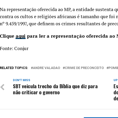
Na representação oferecida ao MP, a entidade sustenta q
contra os cultos e religiões africanas é tamanho que foi 
nº 9.459/1997, que definem os crimes resultantes de preco
Clique
aqui
para ler a representação oferecida ao
Fonte: Conjur
RELATED TOPICS:
ANDRE VALADAO
CRIME DE PRECONCEITO
POMB
DON'T MISS
UP
SBT veicula trecho da Bíblia que diz para
Es
não criticar o governo
d
de