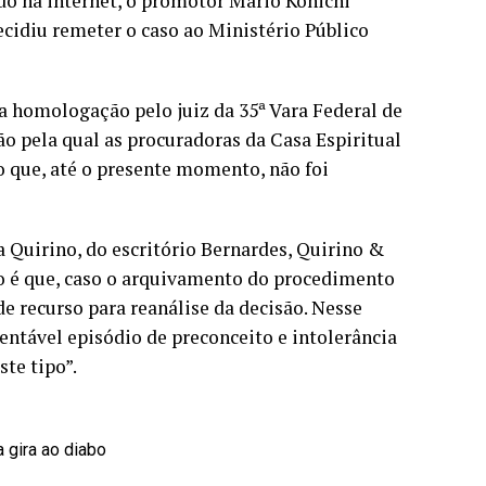
ado na internet, o promotor Mário Konichi
ecidiu remeter o caso ao Ministério Público
a homologação pelo juiz da 35ª Vara Federal de
ão pela qual as procuradoras da Casa Espiritual
o que, até o presente momento, não foi
 Quirino, do escritório Bernardes, Quirino &
o é que, caso o arquivamento do procedimento
de recurso para reanálise da decisão. Nesse
ntável episódio de preconceito e intolerância
te tipo”.
 gira ao diabo