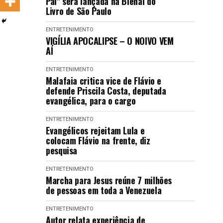
Pai" será lançada na Bienal do
LANÇAMENTOS
Livro de São Paulo
ENTRETENIMENTO
VIGÍLIA APOCALIPSE – O NOIVO VEM
AÍ
ENTRETENIMENTO
Malafaia critica vice de Flávio e
defende Priscila Costa, deputada
evangélica, para o cargo
ENTRETENIMENTO
Evangélicos rejeitam Lula e
colocam Flávio na frente, diz
pesquisa
ENTRETENIMENTO
Marcha para Jesus reúne 7 milhões
de pessoas em toda a Venezuela
ENTRETENIMENTO
Autor relata experiência de