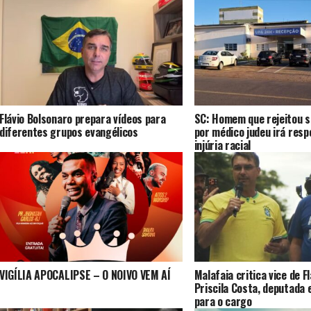
Flávio Bolsonaro prepara vídeos para
SC: Homem que rejeitou s
diferentes grupos evangélicos
por médico judeu irá resp
injúria racial
VIGÍLIA APOCALIPSE – O NOIVO VEM AÍ
Malafaia critica vice de F
Priscila Costa, deputada 
para o cargo