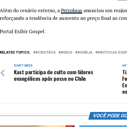
Além do cenário externo, a
Petrobras
anunciou um reajuste
reforçando a tendência de aumento no preço final ao co
Portal Exibir Gospel
RELATED TOPICS:
#CRISTÃOS
#DEUS
#IGREJA
#NOTÍCIAS GOS
DON'T MISS
UP
Kast participa de culto com líderes
Ti
evangélicos após posse no Chile
Fe
E
e
VOCÊ PODE G