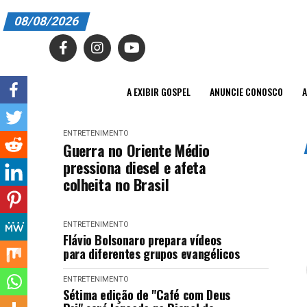
08/08/2026
A EXIBIR GOSPEL
ANUNCIE CONOSCO
A EXIBIR GOSPEL
ANUNCIE CONOSCO
A
ASSINE
ENTRETENIMENTO
CARRINHO
Guerra no Oriente Médio
pressiona diesel e afeta
EDITORIAL
colheita no Brasil
ENTREVISTAS
ENTRETENIMENTO
EXPEDIENTE
Flávio Bolsonaro prepara vídeos
para diferentes grupos evangélicos
FINALIZAR COMPRA
ENTRETENIMENTO
HOME
Sétima edição de "Café com Deus