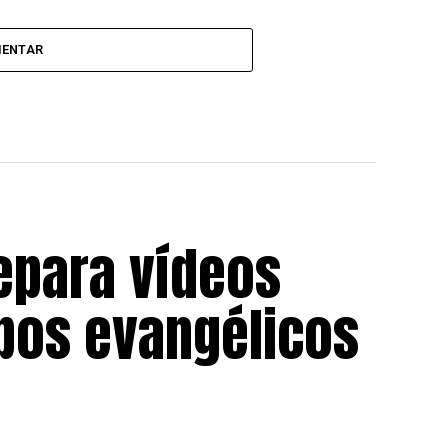
MENTAR
epara vídeos
upos evangélicos