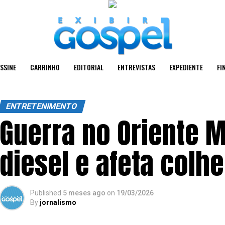
SSINE
CARRINHO
EDITORIAL
ENTREVISTAS
EXPEDIENTE
FI
ENTRETENIMENTO
Guerra no Oriente 
diesel e afeta colhe
Published
5 meses ago
on
19/03/2026
By
jornalismo