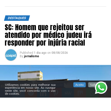
DESTAQUES
SC: Homem que rejeitou ser
atendido por médico judeu irá
responder por injúria racial
Published
1 dia ago
on
08/08/2026
By
jornalismo
SIGA NOSSAS REDES SOCIAIS
Utilizamos cookies para melhorar sua
Aceito
Saiba mais
experiência em nosso site. Ao navegar
neste site, você concorda com o uso
de cookies.