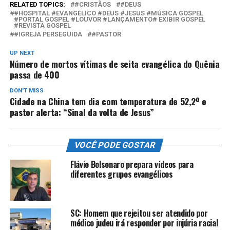
RELATED TOPICS:
#CRISTÃOS
#DEUS
#HOSPITAL #EVANGÉLICO #DEUS #JESUS #MÚSICA GOSPEL
#PORTAL GOSPEL #LOUVOR #LANÇAMENTO# EXIBIR GOSPEL
#REVISTA GOSPEL
#IGREJA PERSEGUIDA
#PASTOR
UP NEXT
Número de mortos vítimas de seita evangélica do Quênia
passa de 400
DON'T MISS
Cidade na China tem dia com temperatura de 52,2º e
pastor alerta: “Sinal da volta de Jesus”
VOCÊ PODE GOSTAR
Flávio Bolsonaro prepara vídeos para
diferentes grupos evangélicos
SC: Homem que rejeitou ser atendido por
médico judeu irá responder por injúria racial