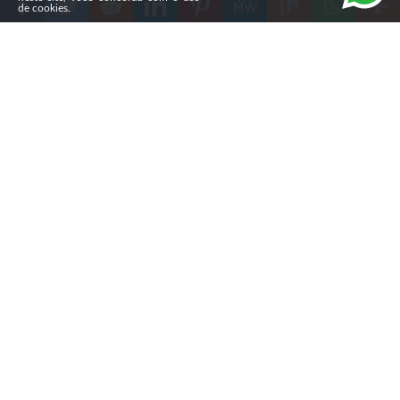
de cookies.
Compartilhe
A música sempre foi parte da caminhada de
Marquinhos
Roberto,
mas foi durante uma apresentação em sua
congregação que sua trajetória artística começou a
ganhar novos rumos. O que parecia ser apenas mais um
momento de louvor rapidamente despertou a atenção
do público e abriu portas para convites em casamentos,