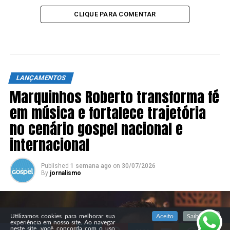
CLIQUE PARA COMENTAR
LANÇAMENTOS
Marquinhos Roberto transforma fé
em música e fortalece trajetória
no cenário gospel nacional e
internacional
Published
1 semana ago
on
30/07/2026
By
jornalismo
SIGA NOSSAS REDES SOCIAIS
Utilizamos cookies para melhorar sua
Aceito
Saiba mais
experiência em nosso site. Ao navegar
neste site, você concorda com o uso