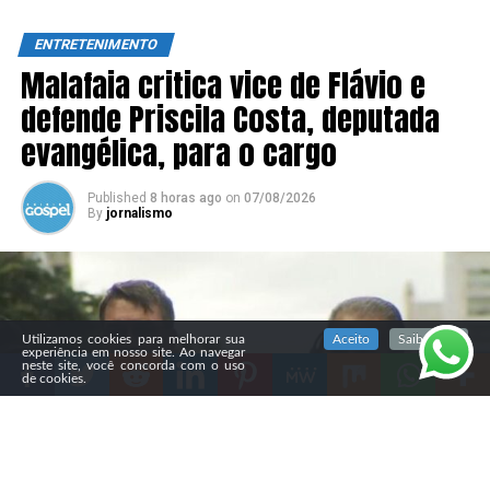
ENTRETENIMENTO
Malafaia critica vice de Flávio e
defende Priscila Costa, deputada
evangélica, para o cargo
Published
8 horas ago
on
07/08/2026
By
jornalismo
SIGA NOSSAS REDES SOCIAIS
Utilizamos cookies para melhorar sua
Aceito
Saiba mais
experiência em nosso site. Ao navegar
neste site, você concorda com o uso
de cookies.