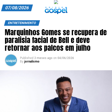
07/08/2026
A EXIBIR GOSPEL
ENTRETENIMENTO
Marquinhos Gomes se recupera de
ANUNCIE CONOSCO
paralisia facial de Bell e deve
ASSINE
retornar aos palcos em julho
CARRINHO
Published
2 meses ago
on
04/06/2026
By
jornalismo
EDITORIAL
ENTREVISTAS
EXPEDIENTE
FINALIZAR COMPRA
HOME