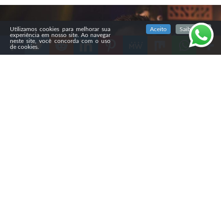
SIGA NOSSAS REDES SOCIAIS
Utilizamos cookies para melhorar sua
Aceito
Saiba mais
experiência em nosso site. Ao navegar
neste site, você concorda com o uso
de cookies.
Compartilhe
A música sempre foi parte da caminhada de
Marquinhos
Roberto,
mas foi durante uma apresentação em sua