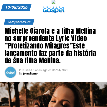
10/08/2026
A EXIBIR GOSPEL
LANÇAMENTOS
Michelle Giarola e a filha Mellina
ANUNCIE CONOSCO
no surpreendente Lyric Vídeo
ASSINE
“Profetizando Milagres”Este
CARRINHO
lançamento faz parte da história
de sua filha Mellina.
EDITORIAL
ENTREVISTAS
Published
5 anos ago
on
05/04/2021
By
jornalismo
EXPEDIENTE
FINALIZAR COMPRA
HOME