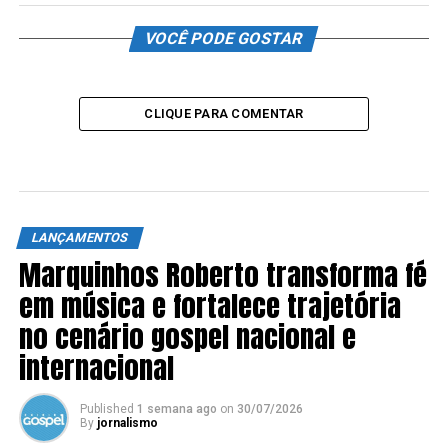
VOCÊ PODE GOSTAR
CLIQUE PARA COMENTAR
LANÇAMENTOS
Marquinhos Roberto transforma fé
em música e fortalece trajetória
no cenário gospel nacional e
internacional
Published
1 semana ago
on
30/07/2026
By
jornalismo