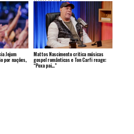
cia Jejum
Mattos Nascimento critica músicas
ão por nações,
gospel românticas e Ton Carfi reage:
“Poxa pai…”