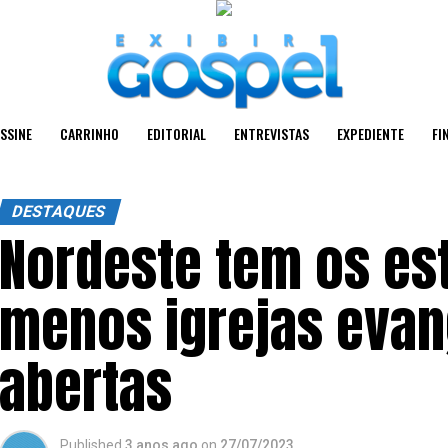
SSINE
CARRINHO
EDITORIAL
ENTREVISTAS
EXPEDIENTE
FI
DESTAQUES
Nordeste tem os es
menos igrejas evan
abertas
Published
3 anos ago
on
27/07/2023