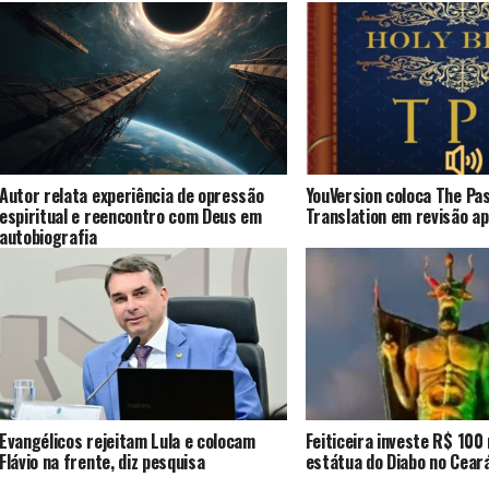
Autor relata experiência de opressão
YouVersion coloca The Pa
espiritual e reencontro com Deus em
Translation em revisão a
autobiografia
Evangélicos rejeitam Lula e colocam
Feiticeira investe R$ 100
Flávio na frente, diz pesquisa
estátua do Diabo no Cear