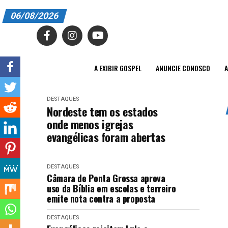
06/08/2026
A EXIBIR GOSPEL
ANUNCIE CONOSCO
A EXIBIR GOSPEL
ANUNCIE CONOSCO
A
ASSINE
DESTAQUES
CARRINHO
Nordeste tem os estados
onde menos igrejas
EDITORIAL
evangélicas foram abertas
ENTREVISTAS
DESTAQUES
EXPEDIENTE
Câmara de Ponta Grossa aprova
uso da Bíblia em escolas e terreiro
FINALIZAR COMPRA
emite nota contra a proposta
HOME
DESTAQUES