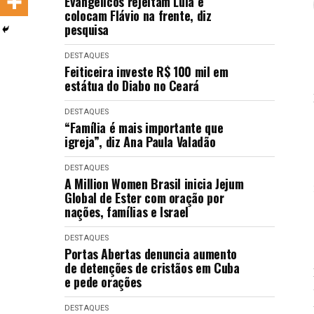
Evangélicos rejeitam Lula e
LANÇAMENTOS
colocam Flávio na frente, diz
pesquisa
DESTAQUES
Feiticeira investe R$ 100 mil em
estátua do Diabo no Ceará
DESTAQUES
“Família é mais importante que
igreja”, diz Ana Paula Valadão
DESTAQUES
A Million Women Brasil inicia Jejum
Global de Ester com oração por
nações, famílias e Israel
DESTAQUES
Portas Abertas denuncia aumento
de detenções de cristãos em Cuba
e pede orações
DESTAQUES