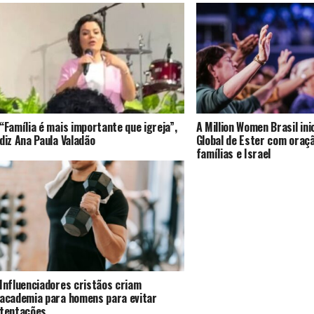
“Família é mais importante que igreja”,
A Million Women Brasil ini
diz Ana Paula Valadão
Global de Ester com oraç
famílias e Israel
Influenciadores cristãos criam
academia para homens para evitar
tentações