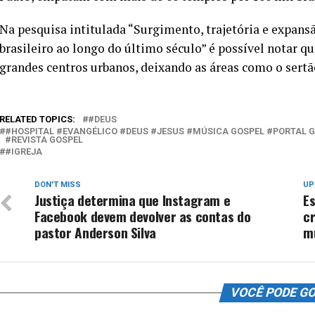
Na pesquisa intitulada “Surgimento, trajetória e expansã
brasileiro ao longo do último século” é possível notar q
grandes centros urbanos, deixando as áreas como o sert
RELATED TOPICS:
#DEUS
#HOSPITAL #EVANGÉLICO #DEUS #JESUS #MÚSICA GOSPEL #PORTAL 
#REVISTA GOSPEL
#IGREJA
DON'T MISS
UP
Justiça determina que Instagram e
E
Facebook devem devolver as contas do
c
pastor Anderson Silva
m
VOCÊ PODE G