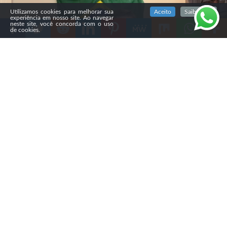
SIGA NOSSAS REDES SOCIAIS
Utilizamos cookies para melhorar sua
Aceito
Saiba mais
experiência em nosso site. Ao navegar
neste site, você concorda com o uso
de cookies.
Compartilhe
A campanha de Flávio Bolsonaro (PL) decidiu produzir
vídeos específicos para diferentes grupos evangélicos,
em meio à queda da vantagem do senador sobre Luiz
Inácio Lula da Silva (PT) entre esse eleitorado.
A estratégia foi discutida pela coordenação da
campanha e prevê mensagens adaptadas às diferentes