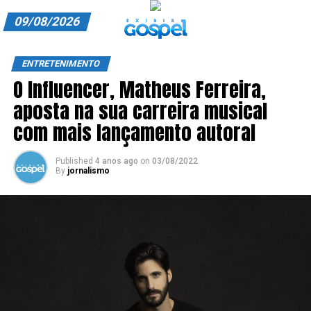
09/08/2026
A EXIBIR GOSPEL
ENTRETENIMENTO
O Influencer, Matheus Ferreira,
ANUNCIE CONOSCO
aposta na sua carreira musical
ASSINE
com mais lançamento autoral
CARRINHO
Published
4 anos ago
on
03/08/2022
By
jornalismo
EDITORIAL
ENTREVISTAS
EXPEDIENTE
FINALIZAR COMPRA
HOME