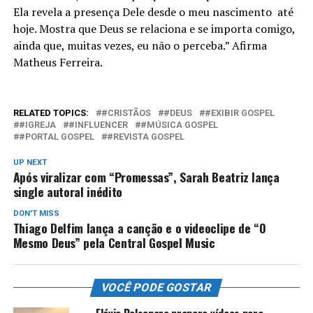
Ela revela a presença Dele desde o meu nascimento até
hoje. Mostra que Deus se relaciona e se importa comigo,
ainda que, muitas vezes, eu não o perceba.” Afirma
Matheus Ferreira.
RELATED TOPICS:
#CRISTÃOS
#DEUS
#EXIBIR GOSPEL
#IGREJA
#INFLUENCER
#MÚSICA GOSPEL
#PORTAL GOSPEL
#REVISTA GOSPEL
UP NEXT
Após viralizar com “Promessas”, Sarah Beatriz lança
single autoral inédito
DON'T MISS
Thiago Delfim lança a canção e o videoclipe de “O
Mesmo Deus” pela Central Gospel Music
VOCÊ PODE GOSTAR