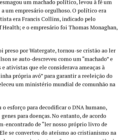
e esmagou um machado político, levou à fé um
 a um empresário orgulhoso. O político era
ista era Francis Collins, indicado pelo
of Health; e o empresário foi Thomas Monaghan,
i preso por Watergate, tornou-se cristão ao ler
olson se auto-descreveu como um “machado” e
s e ativistas que ele considerava ameaças à
inha própria avó” para garantir a reeleição do
abeleceu um ministério mundial de comunhão na
u o esforço para decodificar o DNA humano,
genes para doenças. No entanto, de acordo
m-encontrado de “ler nosso próprio livro de
. Ele se converteu do ateísmo ao cristianismo na