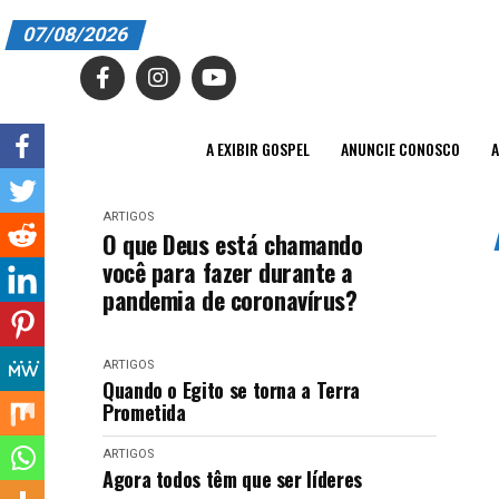
07/08/2026
A EXIBIR GOSPEL
ANUNCIE CONOSCO
A EXIBIR GOSPEL
ANUNCIE CONOSCO
A
ASSINE
ARTIGOS
CARRINHO
O que Deus está chamando
você para fazer durante a
EDITORIAL
pandemia de coronavírus?
ENTREVISTAS
ARTIGOS
EXPEDIENTE
Quando o Egito se torna a Terra
Prometida
FINALIZAR COMPRA
ARTIGOS
HOME
Agora todos têm que ser líderes