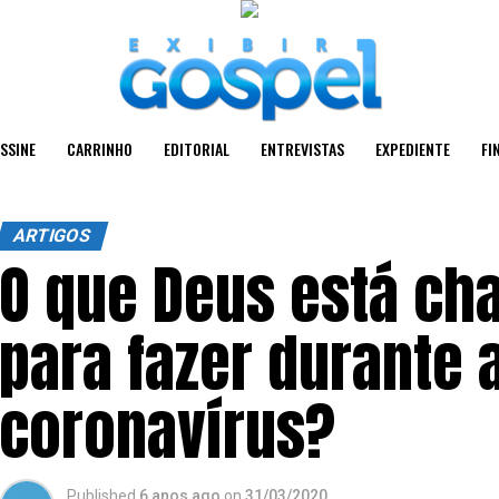
SSINE
CARRINHO
EDITORIAL
ENTREVISTAS
EXPEDIENTE
FI
ARTIGOS
O que Deus está c
para fazer durante
coronavírus?
Published
6 anos ago
on
31/03/2020