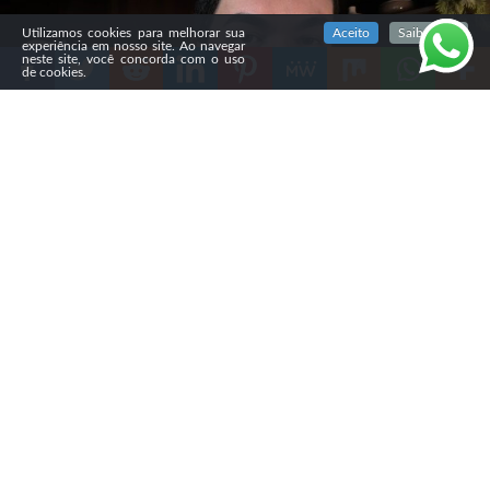
SIGA NOSSAS REDES SOCIAIS
Utilizamos cookies para melhorar sua
Aceito
Saiba mais
experiência em nosso site. Ao navegar
neste site, você concorda com o uso
de cookies.
Compartilhe
Nesta quinta-feira (6), o
pastor Antônio Júnior
alertou
os cristãos sobre o avanço de pregações, louvores e
orações criados por inteligência artificial (IA) que estão
viralizando nas redes sociais.
Em um vídeo, ele mostrou uma gravação que simula a
pregação de uma pastora durante um culto pentecostal.