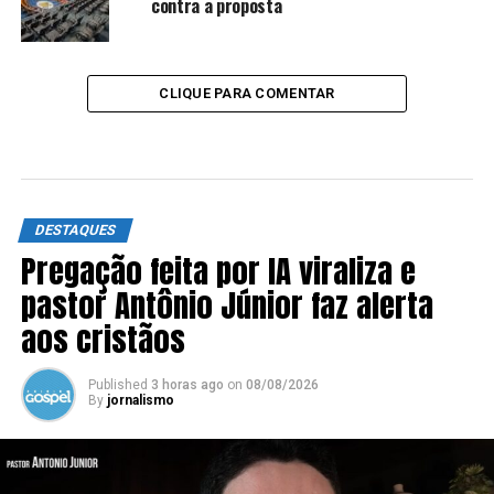
contra a proposta
CLIQUE PARA COMENTAR
DESTAQUES
Pregação feita por IA viraliza e
pastor Antônio Júnior faz alerta
aos cristãos
Published
3 horas ago
on
08/08/2026
By
jornalismo