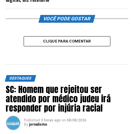
VOCÊ PODE GOSTAR
CLIQUE PARA COMENTAR
DESTAQUES
SC: Homem que rejeitou ser
atendido por médico judeu irá
responder por injúria racial
Published
3 horas ago
on
08/08/2026
By
jornalismo