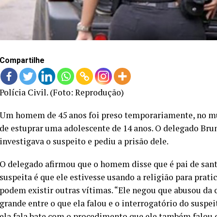
Compartilhe
Polícia Civil. (Foto: Reprodução)
Um homem de 45 anos foi preso temporariamente, no muni
de estuprar uma adolescente de 14 anos. O delegado Brun
investigava o suspeito e pediu a prisão dele.
O delegado afirmou que o homem disse que é pai de sant
suspeita é que ele estivesse usando a religião para pratic
podem existir outras vítimas. “Ele negou que abusou da
grande entre o que ela falou e o interrogatório do suspe
ela fala bate com o procedimento que ele também falou q