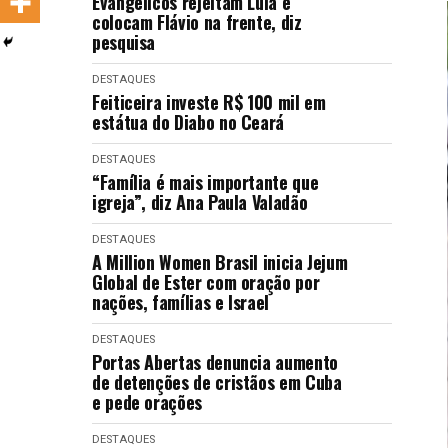
Evangélicos rejeitam Lula e
LANÇAMENTOS
colocam Flávio na frente, diz
pesquisa
DESTAQUES
Feiticeira investe R$ 100 mil em
estátua do Diabo no Ceará
DESTAQUES
“Família é mais importante que
igreja”, diz Ana Paula Valadão
DESTAQUES
A Million Women Brasil inicia Jejum
Global de Ester com oração por
nações, famílias e Israel
DESTAQUES
Portas Abertas denuncia aumento
de detenções de cristãos em Cuba
e pede orações
DESTAQUES