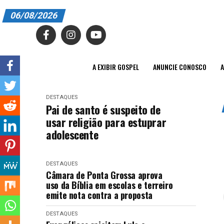
06/08/2026
A EXIBIR GOSPEL
ANUNCIE CONOSCO
A EXIBIR GOSPEL
ANUNCIE CONOSCO
A
ASSINE
DESTAQUES
CARRINHO
Pai de santo é suspeito de
usar religião para estuprar
EDITORIAL
adolescente
ENTREVISTAS
DESTAQUES
EXPEDIENTE
Câmara de Ponta Grossa aprova
uso da Bíblia em escolas e terreiro
FINALIZAR COMPRA
emite nota contra a proposta
HOME
DESTAQUES