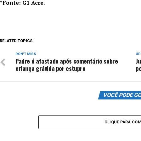
*Fonte: G1 Acre.
RELATED TOPICS:
DON'T MISS
UP
Padre é afastado após comentário sobre
Ju
criança grávida por estupro
p
VOCÊ PODE G
CLIQUE PARA CO