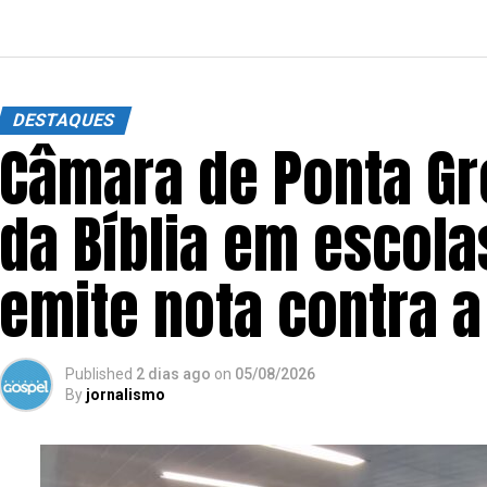
DESTAQUES
Câmara de Ponta Gr
da Bíblia em escola
emite nota contra a
Published
2 dias ago
on
05/08/2026
By
jornalismo