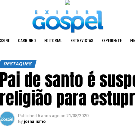
SSINE
CARRINHO
EDITORIAL
ENTREVISTAS
EXPEDIENTE
FI
DESTAQUES
Pai de santo é susp
religião para estup
Published
6 anos ago
on
21/08/2020
By
jornalismo