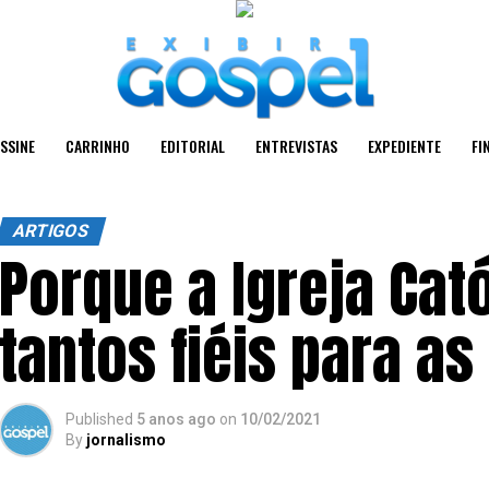
SSINE
CARRINHO
EDITORIAL
ENTREVISTAS
EXPEDIENTE
FI
ARTIGOS
Porque a Igreja Cat
tantos fiéis para a
Published
5 anos ago
on
10/02/2021
By
jornalismo