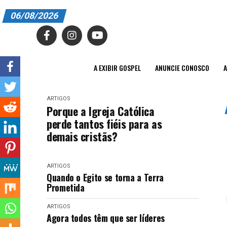
06/08/2026
A EXIBIR GOSPEL
ANUNCIE CONOSCO
A EXIBIR GOSPEL
ANUNCIE CONOSCO
A
ASSINE
ARTIGOS
CARRINHO
Porque a Igreja Católica
perde tantos fiéis para as
EDITORIAL
demais cristãs?
ENTREVISTAS
ARTIGOS
EXPEDIENTE
Quando o Egito se torna a Terra
Prometida
FINALIZAR COMPRA
ARTIGOS
HOME
Agora todos têm que ser líderes