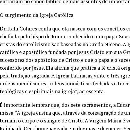
entrariam no cânon bíblico demais assuntos de importânc
O surgimento da Igreja Católica
Dr. Italu Colares conta que ela nasceu com os concílios 
chefiada pelo bispo de Roma, conhecido como papa. Sua a
cristãs do catolicismo são baseadas no Credo Niceno. A Ig
católica e apostólica fundada por Jesus Cristo em sua G
sucessores dos apóstolos de Cristo e que o papa é o suce
conferido por Jesus. Ela afirma que pratica a fé cristã ori
pela tradição sagrada. A Igreja Latina, as vinte e três igr
ordens mendicantes, ordens monásticas fechadas e terce
teológicas e espirituais na igreja”, acrescenta.
É importante lembrar que, dos sete sacramentos, a Eucari
missa. “A igreja ensina que, através da consagração de um 
tornam o corpo e o sangue de Cristo. A Virgem Maria é 
Rainha do Céu, homenageada em dogmas e devoções. Se