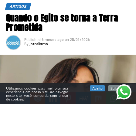
ARTIGOS
Quando o Egito se torna a Terra
Prometida
Published
6 meses ago
on
25/01/2026
By
jornalismo
SIGA NOSSAS REDES SOCIAIS
Utilizamos cookies para melhorar sua
Aceito
Saiba mais
experiência em nosso site. Ao navegar
neste site, você concorda com o uso
de cookies.