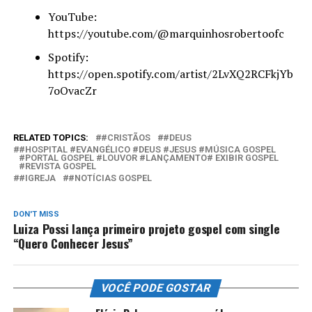
YouTube:
https://youtube.com/@marquinhosrobertoofc
Spotify:
https://open.spotify.com/artist/2LvXQ2RCFkjYb
7oOvacZr
RELATED TOPICS:
#CRISTÃOS
#DEUS
#HOSPITAL #EVANGÉLICO #DEUS #JESUS #MÚSICA GOSPEL
#PORTAL GOSPEL #LOUVOR #LANÇAMENTO# EXIBIR GOSPEL
#REVISTA GOSPEL
#IGREJA
#NOTÍCIAS GOSPEL
DON'T MISS
Luiza Possi lança primeiro projeto gospel com single
“Quero Conhecer Jesus”
VOCÊ PODE GOSTAR