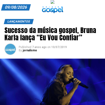
09/08/2026
A EXIBIR GOSPEL
LANÇAMENTOS
Sucesso da música gospel, Bruna
ANUNCIE CONOSCO
Karla lança “Eu Vou Confiar”
ASSINE
Published
7 anos ago
on
10/07/2019
CARRINHO
By
jornalismo
EDITORIAL
ENTREVISTAS
EXPEDIENTE
FINALIZAR COMPRA
HOME