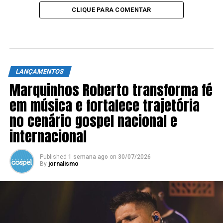
CLIQUE PARA COMENTAR
LANÇAMENTOS
Marquinhos Roberto transforma fé
em música e fortalece trajetória
no cenário gospel nacional e
internacional
Published
1 semana ago
on
30/07/2026
By
jornalismo