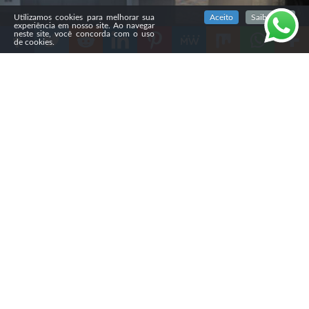
SIGA NOSSAS REDES SOCIAIS
Utilizamos cookies para melhorar sua
Aceito
Saiba mais
experiência em nosso site. Ao navegar
neste site, você concorda com o uso
de cookies.
Compartilhe
A cantora
Luiza Possi lançou nesta sexta-feira (15)
o
single “Quero Conhecer Jesus”, faixa que abre seu
primeiro projeto gospel. O lançamento marca uma nova
fase da artista, que passou a incluir de forma mais direta
a fé cristã em sua música após sua conversão.