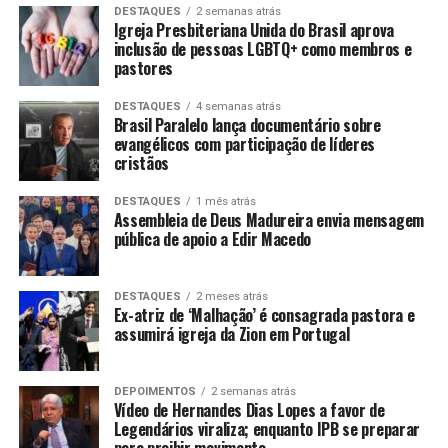
DESTAQUES
2 semanas atrás
Igreja Presbiteriana Unida do Brasil aprova
inclusão de pessoas LGBTQ+ como membros e
pastores
DESTAQUES
4 semanas atrás
Brasil Paralelo lança documentário sobre
evangélicos com participação de líderes
cristãos
DESTAQUES
1 mês atrás
Assembleia de Deus Madureira envia mensagem
pública de apoio a Edir Macedo
DESTAQUES
2 meses atrás
Ex-atriz de ‘Malhação’ é consagrada pastora e
assumirá igreja da Zion em Portugal
DEPOIMENTOS
2 semanas atrás
Vídeo de Hernandes Dias Lopes a favor de
Legendários viraliza; enquanto IPB se preparar
para proibir movimento