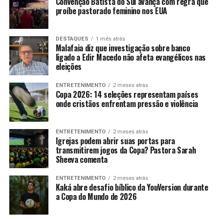
Convenção Batista do Sul avança com regra que
proíbe pastorado feminino nos EUA
DESTAQUES
1 mês atrás
Malafaia diz que investigação sobre banco
ligado a Edir Macedo não afeta evangélicos nas
eleições
ENTRETENIMENTO
2 meses atrás
Copa 2026: 14 seleções representam países
onde cristãos enfrentam pressão e violência
ENTRETENIMENTO
2 meses atrás
Igrejas podem abrir suas portas para
transmitirem jogos da Copa? Pastora Sarah
Sheeva comenta
ENTRETENIMENTO
2 meses atrás
Kaká abre desafio bíblico da YouVersion durante
a Copa do Mundo de 2026