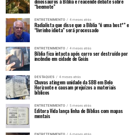
dinossauros à Bíblia e reacende debate sobre
LANÇAMENTOS
“beemote”
ENTRETENIMENTO
4 meses atrás
Radialista que disse que a Bíblia “é uma bost*” e
“livrinho idiota” será processado
ENTRETENIMENTO
4 meses atrás
Bíblia fica intacta após carro ser destruído por
incêndio em cidade de Goiás
DESTAQUES
4 meses atrás
Chuvas atingem unidade da SBB em Belo
Horizonte e causam prejuízos a materiais
bíblicos
ENTRETENIMENTO
5 meses atrás
Editora Vida lança linha de Bíblias com mapas
mentais
ENTRETENIMENTO
6 meses atrás