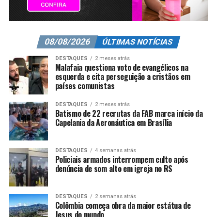
08/08/2026
ÚLTIMAS NOTÍCIAS
DESTAQUES
2 meses atrás
Malafaia questiona voto de evangélicos na
esquerda e cita perseguição a cristãos em
países comunistas
DESTAQUES
2 meses atrás
Batismo de 22 recrutas da FAB marca início da
Capelania da Aeronáutica em Brasília
DESTAQUES
4 semanas atrás
Policiais armados interrompem culto após
denúncia de som alto em igreja no RS
DESTAQUES
2 semanas atrás
Colômbia começa obra da maior estátua de
Jesus do mundo