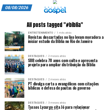
08/08/2026
A EXIBIR GOSPEL
All posts tagged "#biblia"
ANUNCIE CONOSCO
ENTRETENIMENTO
1 mês atrás
Revistas descartadas no lixo levam moradora a
ASSINE
iniciar estudo da Bíblia no Rio de Janeiro
CARRINHO
DESTAQUES
2 meses atrás
SBB celebra 78 anos com culto e apresenta
EDITORIAL
projeto para ampliar distribuição da Bíblia
ENTREVISTAS
DESTAQUES
2 meses atrás
EXPEDIENTE
PT divulga carta a evangélicos com citações
bíblicas e defesa de pautas do governo
FINALIZAR COMPRA
DESTAQUES
3 meses atrás
HOME
Tassos Lycurgo cita Jó para relacionar