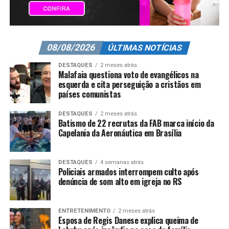
08/08/2026
ÚLTIMAS NOTÍCIAS
DESTAQUES
2 meses atrás
Malafaia questiona voto de evangélicos na
esquerda e cita perseguição a cristãos em
países comunistas
DESTAQUES
2 meses atrás
Batismo de 22 recrutas da FAB marca início da
Capelania da Aeronáutica em Brasília
DESTAQUES
4 semanas atrás
Policiais armados interrompem culto após
denúncia de som alto em igreja no RS
ENTRETENIMENTO
2 meses atrás
Esposa de Regis Danese explica queima de