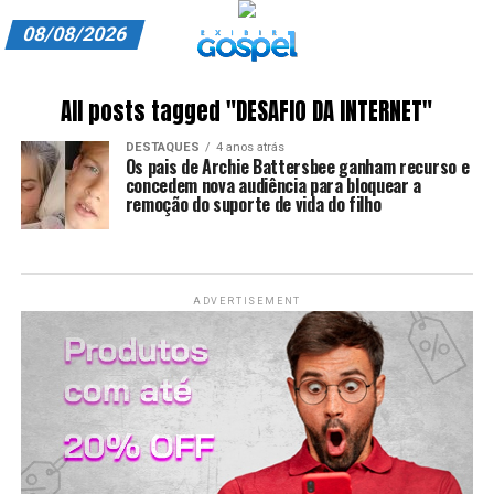
08/08/2026
A EXIBIR GOSPEL
All posts tagged "DESAFIO DA INTERNET"
ANUNCIE CONOSCO
DESTAQUES
4 anos atrás
Os pais de Archie Battersbee ganham recurso e
ASSINE
concedem nova audiência para bloquear a
remoção do suporte de vida do filho
CARRINHO
EDITORIAL
ADVERTISEMENT
ENTREVISTAS
EXPEDIENTE
FINALIZAR COMPRA
HOME