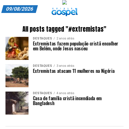
09/08/2026
A EXIBIR GOSPEL
All posts tagged "#extremistas"
ANUNCIE CONOSCO
DESTAQUES
2 anos atrás
Extremistas fazem população cristã encolher
ASSINE
em Belém, onde Jesus nasceu
CARRINHO
DESTAQUES
3 anos atrás
Extremistas atacam 11 mulheres na Nigéria
EDITORIAL
ENTREVISTAS
DESTAQUES
4 anos atrás
EXPEDIENTE
Casa de família cristã incendiada em
Bangladesh
FINALIZAR COMPRA
HOME