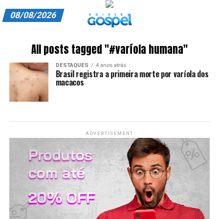
08/08/2026
A EXIBIR GOSPEL
All posts tagged "#varíola humana"
ANUNCIE CONOSCO
DESTAQUES
4 anos atrás
Brasil registra a primeira morte por varíola dos
ASSINE
macacos
CARRINHO
EDITORIAL
ADVERTISEMENT
ENTREVISTAS
EXPEDIENTE
FINALIZAR COMPRA
HOME