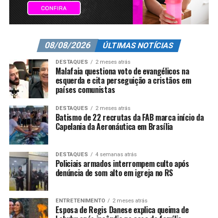
08/08/2026
ÚLTIMAS NOTÍCIAS
DESTAQUES
2 meses atrás
Malafaia questiona voto de evangélicos na
esquerda e cita perseguição a cristãos em
países comunistas
DESTAQUES
2 meses atrás
Batismo de 22 recrutas da FAB marca início da
Capelania da Aeronáutica em Brasília
DESTAQUES
4 semanas atrás
Policiais armados interrompem culto após
denúncia de som alto em igreja no RS
ENTRETENIMENTO
2 meses atrás
Esposa de Regis Danese explica queima de