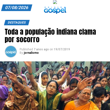
07/08/2026
A EXIBIR GOSPEL
DESTAQUES
Toda a população indiana clama
ANUNCIE CONOSCO
por socorro
ASSINE
Published
7 anos ago
on
19/07/2019
CARRINHO
By
jornalismo
EDITORIAL
ENTREVISTAS
EXPEDIENTE
FINALIZAR COMPRA
HOME