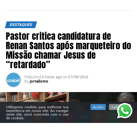
DESTAQUES
Pastor critica candidatura de
Renan Santos após marqueteiro do
Missão chamar Jesus de
“retardado”
Published
4 horas ago
on
07/08/2026
By
jornalismo
SIGA NOSSAS REDES SOCIAIS
Utilizamos cookies para melhorar sua
Aceito
Saiba mais
experiência em nosso site. Ao navegar
neste site, você concorda com o uso
de cookies.