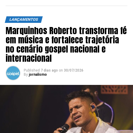
LANÇAMENTOS
Marquinhos Roberto transforma fé
em música e fortalece trajetória
no cenário gospel nacional e
internacional
Published
7 dias ago
on
30/07/2026
By
jornalismo