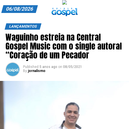
06/08/2026
A EXIBIR GOSPEL
LANÇAMENTOS
Waguinho estreia na Central
ANUNCIE CONOSCO
Gospel Music com o single autoral
ASSINE
“Coração de um Pecador
CARRINHO
Published
5 anos ago
on
08/05/2021
By
jornalismo
EDITORIAL
ENTREVISTAS
EXPEDIENTE
FINALIZAR COMPRA
HOME