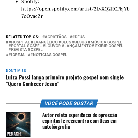
Spotify:
https://open.spotify.com/artist/2LvXQ2RCFkjYb
7oOvacZr
RELATED TOPICS:
#CRISTÃOS
#DEUS
#HOSPITAL #EVANGÉLICO #DEUS #JESUS #MÚSICA GOSPEL
#PORTAL GOSPEL #LOUVOR #LANÇAMENTO# EXIBIR GOSPEL
#REVISTA GOSPEL
#IGREJA
#NOTÍCIAS GOSPEL
DON'T MISS
Luiza Possi lança primeiro projeto gospel com single
“Quero Conhecer Jesus”
VOCÊ PODE GOSTAR
Autor relata experiência de opressão
espiritual e reencontro com Deus em
autobiografia