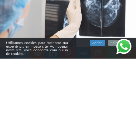
SIGA NOSSAS REDES SOCIAIS
Utilizamos cookies para melhorar sua
Aceito
Saiba mais
experiência em nosso site. Ao navegar
neste site, você concorda com o uso
de cookies.
Compartilhe
Número de mamografias feitas no SUS, que limita acesso
a maiores de 50 anos, voltou a subir em 2022 depois de
forte queda no período mais intenso da pandemia, mas
segue baixo. Entidades médicas, incluindo a Sociedade
Paulista de Radiologia e Diagnóstico por Imagem (SPR)
recomendam que o exame esteja disponível a partir dos
40 anos, com repetição anual – ou antes – em caso de
história pessoal ou familiar