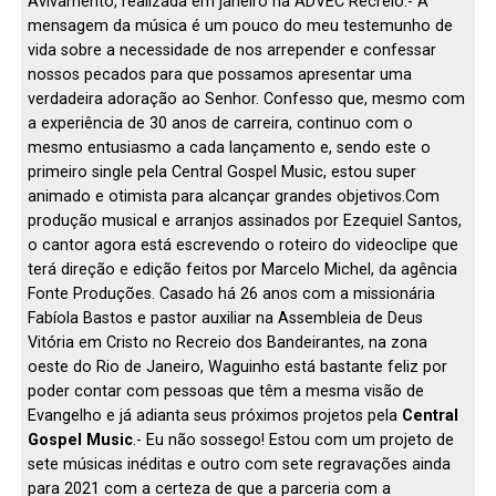
Avivamento, realizada em janeiro na ADVEC Recreio.- A
mensagem da música é um pouco do meu testemunho de
vida sobre a necessidade de nos arrepender e confessar
nossos pecados para que possamos apresentar uma
verdadeira adoração ao Senhor. Confesso que, mesmo com
a experiência de 30 anos de carreira, continuo com o
mesmo entusiasmo a cada lançamento e, sendo este o
primeiro single pela Central Gospel Music, estou super
animado e otimista para alcançar grandes objetivos.Com
produção musical e arranjos assinados por Ezequiel Santos,
o cantor agora está escrevendo o roteiro do videoclipe que
terá direção e edição feitos por Marcelo Michel, da agência
Fonte Produções. Casado há 26 anos com a missionária
Fabíola Bastos e pastor auxiliar na Assembleia de Deus
Vitória em Cristo no Recreio dos Bandeirantes, na zona
oeste do Rio de Janeiro, Waguinho está bastante feliz por
poder contar com pessoas que têm a mesma visão de
Evangelho e já adianta seus próximos projetos pela
Central
Gospel Music
.- Eu não sossego! Estou com um projeto de
sete músicas inéditas e outro com sete regravações ainda
para 2021 com a certeza de que a parceria com a