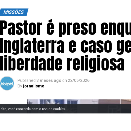
MISSÕES
Pastor é preso enq
Inglaterra e caso g
liberdade religiosa
Published
3 meses ago
on
22/05/2026
By
jornalismo
SIGA NOSSAS REDES SOCIAIS
e site, você concorda com o uso de cookies.