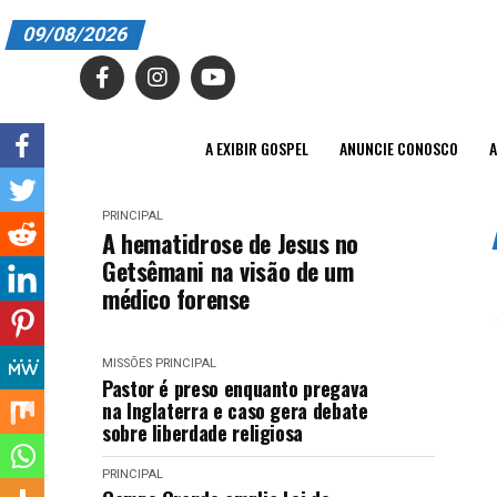
09/08/2026
A EXIBIR GOSPEL
ANUNCIE CONOSCO
A EXIBIR GOSPEL
ANUNCIE CONOSCO
A
ASSINE
PRINCIPAL
CARRINHO
A hematidrose de Jesus no
Getsêmani na visão de um
EDITORIAL
médico forense
ENTREVISTAS
MISSÕES
PRINCIPAL
EXPEDIENTE
Pastor é preso enquanto pregava
na Inglaterra e caso gera debate
FINALIZAR COMPRA
sobre liberdade religiosa
HOME
PRINCIPAL