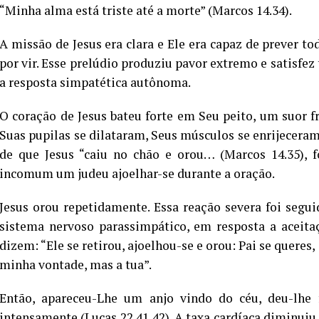
“Minha alma está triste até a morte” (Marcos 14.34).
A missão de Jesus era clara e Ele era capaz de prever t
por vir. Esse prelúdio produziu pavor extremo e satisfez 
a resposta simpatética autônoma.
O coração de Jesus bateu forte em Seu peito, um suor f
Suas pupilas se dilataram, Seus músculos se enrijeceram
de que Jesus “caiu no chão e orou… (Marcos 14.35), f
incomum um judeu ajoelhar-se durante a oração.
Jesus orou repetidamente. Essa reação severa foi segu
sistema nervoso parassimpático, em resposta a aceitaç
dizem: “Ele se retirou, ajoelhou-se e orou: Pai se queres,
minha vontade, mas a tua”.
Então, apareceu-Lhe um anjo vindo do céu, deu-lhe 
intensamente (Lucas 22.41,42). A taxa cardíaca diminuiu