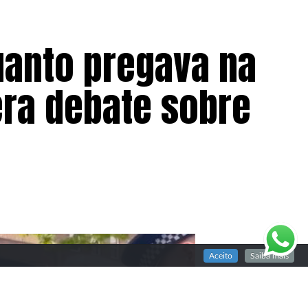
uanto pregava na
era debate sobre
Aceito
Saiba mais