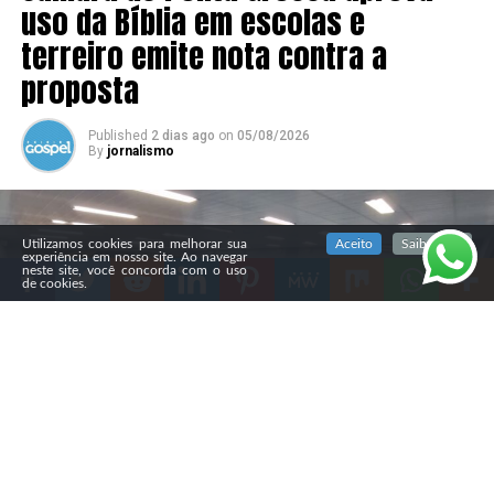
uso da Bíblia em escolas e
terreiro emite nota contra a
proposta
Published
2 dias ago
on
05/08/2026
By
jornalismo
SIGA NOSSAS REDES SOCIAIS
Utilizamos cookies para melhorar sua
Aceito
Saiba mais
experiência em nosso site. Ao navegar
neste site, você concorda com o uso
de cookies.