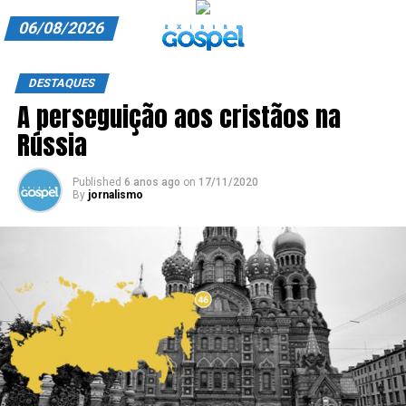
06/08/2026
A EXIBIR GOSPEL
DESTAQUES
A perseguição aos cristãos na
ANUNCIE CONOSCO
Rússia
ASSINE
Published
6 anos ago
on
17/11/2020
CARRINHO
By
jornalismo
EDITORIAL
ENTREVISTAS
EXPEDIENTE
FINALIZAR COMPRA
HOME