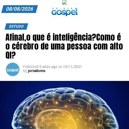
08/08/2026
A EXIBIR GOSPEL
ESTUDO
Afinal,o que é inteligência?Como é
ANUNCIE CONOSCO
o cérebro de uma pessoa com alto
ASSINE
QI?
CARRINHO
Published
5 anos ago
on
10/11/2021
By
jornalismo
EDITORIAL
ENTREVISTAS
EXPEDIENTE
FINALIZAR COMPRA
HOME