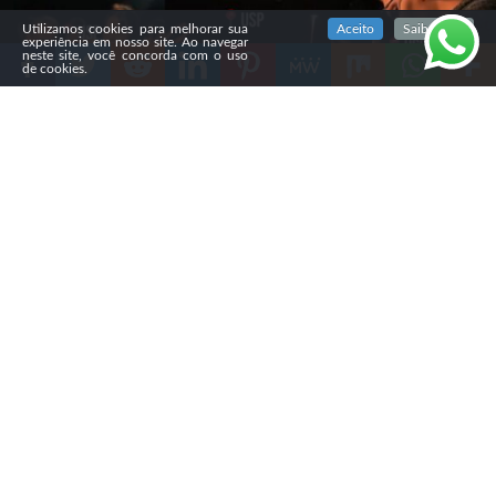
SIGA NOSSAS REDES SOCIAIS
Utilizamos cookies para melhorar sua
Aceito
Saiba mais
experiência em nosso site. Ao navegar
neste site, você concorda com o uso
de cookies.
Compartilhe
O movimento
Aviva Universitário,
em parceria com o
ministério Luz nas Ruas, reuniu dezenas de jovens na
Praça do Relógio, na Universidade de São Paulo (USP), no
dia 22 de abril. Durante a ação, os participantes
cantaram louvores, oraram, pregaram o Evangelho e
evangelizaram os alunos.