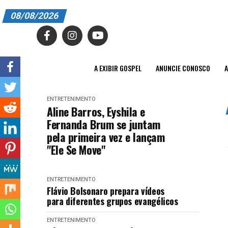
08/08/2026
A EXIBIR GOSPEL
ANUNCIE CONOSCO
A EXIBIR GOSPEL
ANUNCIE CONOSCO
A
ASSINE
ENTRETENIMENTO
CARRINHO
Aline Barros, Eyshila e
Fernanda Brum se juntam
EDITORIAL
pela primeira vez e lançam
"Ele Se Move"
ENTREVISTAS
EXPEDIENTE
ENTRETENIMENTO
Flávio Bolsonaro prepara vídeos
FINALIZAR COMPRA
para diferentes grupos evangélicos
HOME
ENTRETENIMENTO