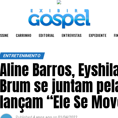
SSINE
CARRINHO
EDITORIAL
ENTREVISTAS
EXPEDIENTE
FI
ENTRETENIMENTO
Aline Barros, Eyshi
Brum se juntam pela
lançam “Ele Se Mov
Published
4 anos ago
on
01/04/2022