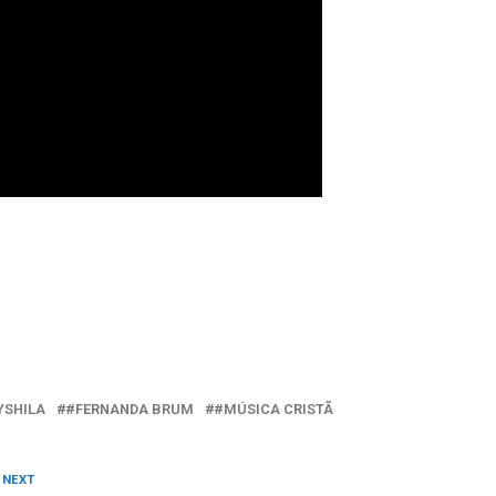
YSHILA
#FERNANDA BRUM
#MÚSICA CRISTÃ
 NEXT