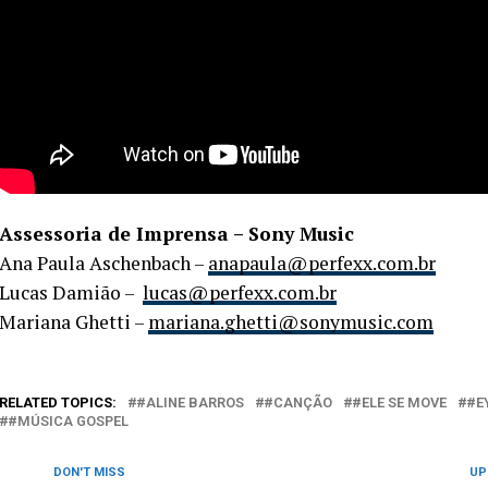
Assessoria de Imprensa – Sony Music
Ana Paula Aschenbach –
anapaula@perfexx.com.br
Lucas Damião –
lucas@perfexx.com.br
Mariana Ghetti –
mariana.ghetti@sonymusic.com
RELATED TOPICS:
#ALINE BARROS
#CANÇÃO
#ELE SE MOVE
#E
#MÚSICA GOSPEL
DON'T MISS
UP