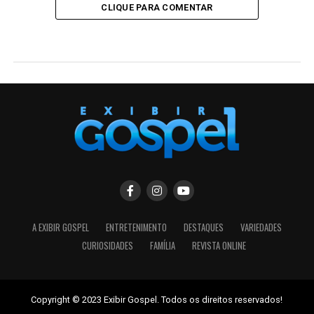
CLIQUE PARA COMENTAR
ENTRETENIMENTO
Sétima edição de “Café com Deus
Pai” será lançada na Bienal do
Livro de São Paulo
Published
2 dias ago
on
07/08/2026
By
jornalismo