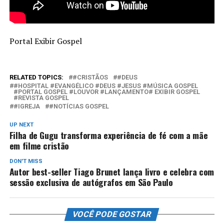
Portal Exibir Gospel
RELATED TOPICS:
#CRISTÃOS
#DEUS
#HOSPITAL #EVANGÉLICO #DEUS #JESUS #MÚSICA GOSPEL
#PORTAL GOSPEL #LOUVOR #LANÇAMENTO# EXIBIR GOSPEL
#REVISTA GOSPEL
#IGREJA
#NOTÍCIAS GOSPEL
UP NEXT
Filha de Gugu transforma experiência de fé com a mãe
em filme cristão
DON'T MISS
Autor best-seller Tiago Brunet lança livro e celebra com
sessão exclusiva de autógrafos em São Paulo
VOCÊ PODE GOSTAR