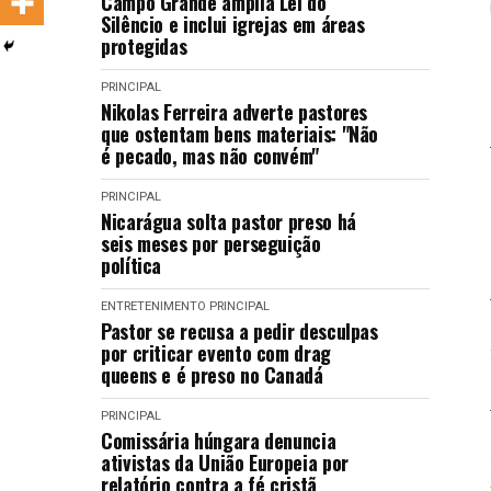
Campo Grande amplia Lei do
LANÇAMENTOS
Silêncio e inclui igrejas em áreas
protegidas
PRINCIPAL
Nikolas Ferreira adverte pastores
que ostentam bens materiais: "Não
é pecado, mas não convém"
PRINCIPAL
Nicarágua solta pastor preso há
seis meses por perseguição
política
ENTRETENIMENTO
PRINCIPAL
Pastor se recusa a pedir desculpas
por criticar evento com drag
queens e é preso no Canadá
PRINCIPAL
Comissária húngara denuncia
ativistas da União Europeia por
relatório contra a fé cristã