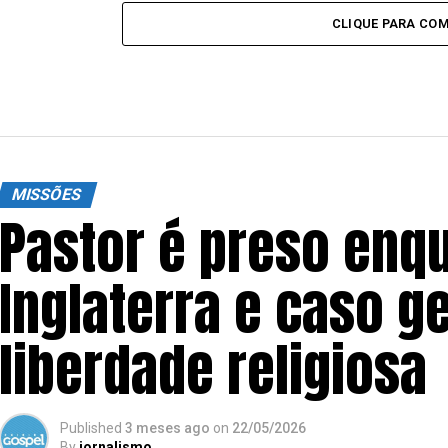
CLIQUE PARA CO
MISSÕES
Pastor é preso enq
Inglaterra e caso g
liberdade religiosa
Published
3 meses ago
on
22/05/2026
By
jornalismo