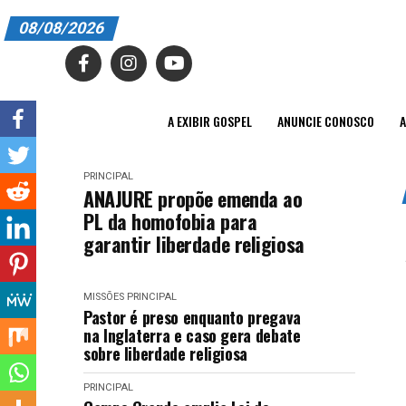
08/08/2026
A EXIBIR GOSPEL
ANUNCIE CONOSCO
A EXIBIR GOSPEL
ANUNCIE CONOSCO
A
ASSINE
PRINCIPAL
CARRINHO
ANAJURE propõe emenda ao
PL da homofobia para
EDITORIAL
garantir liberdade religiosa
ENTREVISTAS
MISSÕES
PRINCIPAL
EXPEDIENTE
Pastor é preso enquanto pregava
na Inglaterra e caso gera debate
FINALIZAR COMPRA
sobre liberdade religiosa
HOME
PRINCIPAL