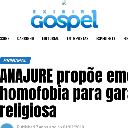
SSINE
CARRINHO
EDITORIAL
ENTREVISTAS
EXPEDIENTE
FI
PRINCIPAL
ANAJURE propõe em
homofobia para gar
religiosa
Published
7 anos ago
on
01/03/2019