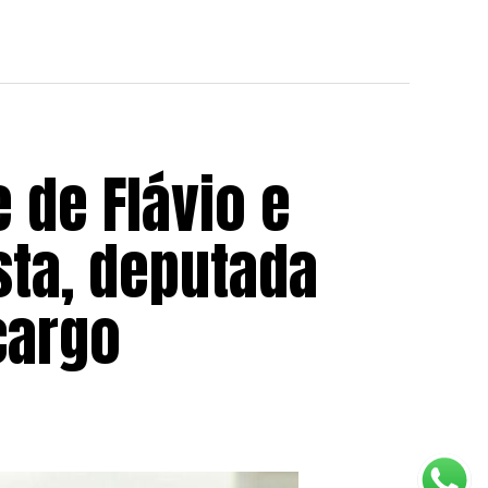
e de Flávio e
sta, deputada
cargo