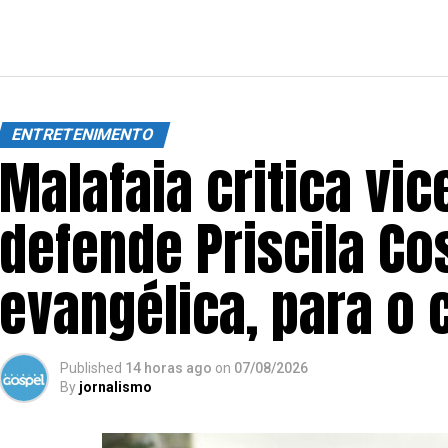
ENTRETENIMENTO
Malafaia critica vic
defende Priscila Co
evangélica, para o 
Published
14 horas ago
on
07/08/2026
By
jornalismo
SIGA NOSSAS REDES SOCIAIS