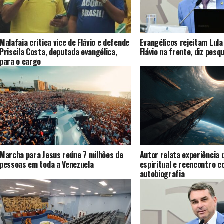
Malafaia critica vice de Flávio e defende
Evangélicos rejeitam Lula
Priscila Costa, deputada evangélica,
Flávio na frente, diz pesq
para o cargo
Marcha para Jesus reúne 7 milhões de
Autor relata experiência 
pessoas em toda a Venezuela
espiritual e reencontro 
autobiografia