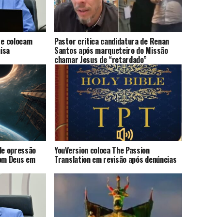
 e colocam
Pastor critica candidatura de Renan
uisa
Santos após marqueteiro do Missão
chamar Jesus de “retardado”
de opressão
YouVersion coloca The Passion
com Deus em
Translation em revisão após denúncias