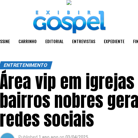
SSINE
CARRINHO
EDITORIAL
ENTREVISTAS
EXPEDIENTE
FI
ENTRETENIMENTO
Área vip em igrejas
bairros nobres ger
redes sociais
Published
1 ano ago
on
03/04/2025