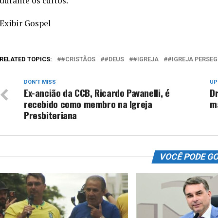
durante os cultos.
Exibir Gospel
RELATED TOPICS:
#CRISTÃOS
#DEUS
#IGREJA
#IGREJA PERSEG
DON'T MISS
UP
Ex-ancião da CCB, Ricardo Pavanelli, é
Dr
recebido como membro na Igreja
ma
Presbiteriana
VOCÊ PODE G