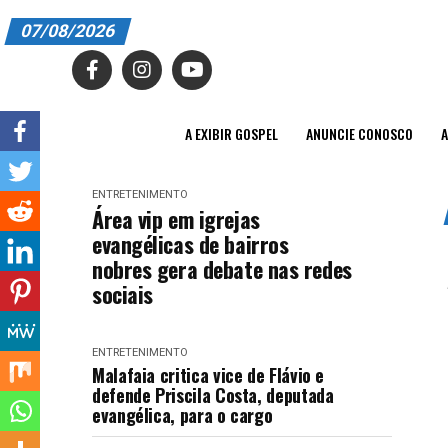
07/08/2026
A EXIBIR GOSPEL
ANUNCIE CONOSCO
A EXIBIR GOSPEL
ANUNCIE CONOSCO
A
ASSINE
ENTRETENIMENTO
CARRINHO
Área vip em igrejas
evangélicas de bairros
EDITORIAL
nobres gera debate nas redes
sociais
ENTREVISTAS
EXPEDIENTE
ENTRETENIMENTO
Malafaia critica vice de Flávio e
FINALIZAR COMPRA
defende Priscila Costa, deputada
evangélica, para o cargo
HOME