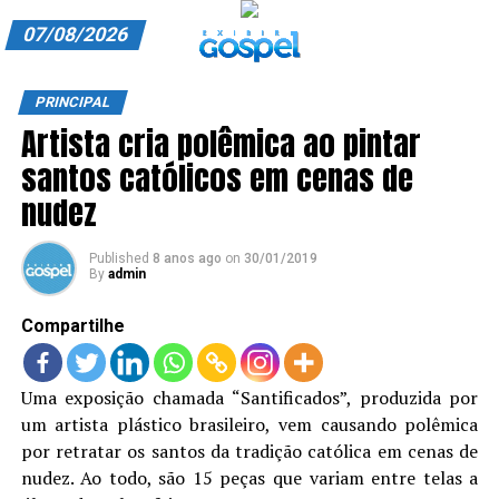
07/08/2026
A EXIBIR GOSPEL
PRINCIPAL
Artista cria polêmica ao pintar
ANUNCIE CONOSCO
santos católicos em cenas de
ASSINE
nudez
CARRINHO
Published
8 anos ago
on
30/01/2019
By
admin
EDITORIAL
Compartilhe
ENTREVISTAS
EXPEDIENTE
Uma exposição chamada “Santificados”, produzida por
um artista plástico brasileiro, vem causando polêmica
FINALIZAR COMPRA
por retratar os santos da tradição católica em cenas de
HOME
nudez. Ao todo, são 15 peças que variam entre telas a