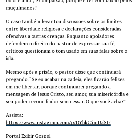
ódio, é amor, é compaixão, porque é ter compaixão pelos
muçulmanos.”
O caso também levantou discussões sobre os limites
entre liberdade religiosa e declarações consideradas
ofensivas a outras crenças. Enquanto apoiadores
defendem o direito do pastor de expressar sua fé,
críticos questionam o tom usado em suas falas sobre o
islã.
Mesmo após a prisão, o pastor disse que continuará
pregando. “Se eu acabar na cadeia, eles ficarão felizes
em me libertar, porque continuarei pregando a
mensagem de Jesus Cristo, seu amor, sua misericórdia e
seu poder reconciliador sem cessar. O que você acha?”
Assista:
https://www.instagram.com/p/DYhkC5mD5St/
Portal Exibir Gospel