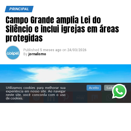
PRINCIPAL
Campo Grande amplia Lei do
Silêncio e inclui igrejas em áreas
protegidas
Published
5 meses ago
on
24/03/2026
By
jornalismo
SIGA NOSSAS REDES SOCIAIS
Utilizamos cookies para melhorar sua
Aceito
Saiba mais
experiência em nosso site. Ao navegar
neste site, você concorda com o uso
de cookies.