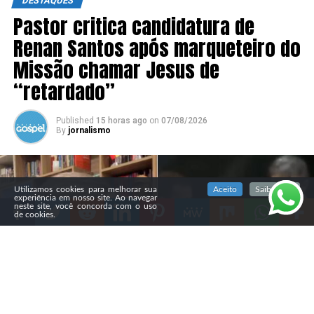
DESTAQUES
Pastor critica candidatura de
Renan Santos após marqueteiro do
Missão chamar Jesus de
“retardado”
Published
15 horas ago
on
07/08/2026
By
jornalismo
SIGA NOSSAS REDES SOCIAIS
Utilizamos cookies para melhorar sua
Aceito
Saiba mais
experiência em nosso site. Ao navegar
neste site, você concorda com o uso
de cookies.