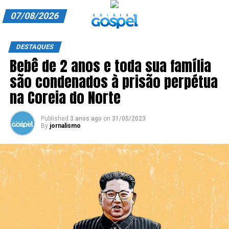
07/08/2026
A EXIBIR GOSPEL
DESTAQUES
Bebê de 2 anos e toda sua família
ANUNCIE CONOSCO
são condenados à prisão perpétua
ASSINE
na Coreia do Norte
CARRINHO
Published
3 anos ago
on
31/05/2023
By
jornalismo
EDITORIAL
ENTREVISTAS
EXPEDIENTE
FINALIZAR COMPRA
HOME