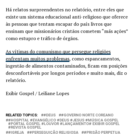
Há relatos surpreendentes no relatório, entre eles que
existe um sistema educacional anti-religioso que oferece
às pessoas que tentam escapar do país livros que
ensinam que missionários cristãos cometem “más ações”
como estupro e tráfico de órgãos.
As vítimas do comunismo que persegue religiões
enfrentam muitos problemas
, como espancamentos,
ingestão de alimentos contaminados, ficam em posições
desconfortáveis por longos períodos e muito mais, diz o
relatório.
Exibir Gospel / Leiliane Lopes
RELATED TOPICS:
#DEUS
#GOVERNO NORTE COREANO
#HOSPITAL #EVANGÉLICO #DEUS #JESUS #MÚSICA GOSPEL
#PORTAL GOSPEL #LOUVOR #LANÇAMENTO# EXIBIR GOSPEL
#REVISTA GOSPEL
#IGREJA
#PERSEGUIÇÃO RELIGIOSA
#PRISÃO PERPETUA