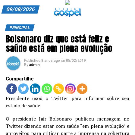
09/08/2026
A EXIBIR GOSPEL
PRINCIPAL
Bolsonaro diz que está feliz e
ANUNCIE CONOSCO
saúde está em plena evolução
ASSINE
Published
8 anos ago
on
05/02/2019
CARRINHO
By
admin
EDITORIAL
Compartilhe
ENTREVISTAS
Presidente usou o Twitter para informar sobre seu
EXPEDIENTE
estado de saúde
FINALIZAR COMPRA
O presidente Jair Bolsonaro publicou mensagem no
Twitter dizendo estar com saúde “em plena evolução” e
HOME
aproveitou para criticar parte a imprensa na cobertura