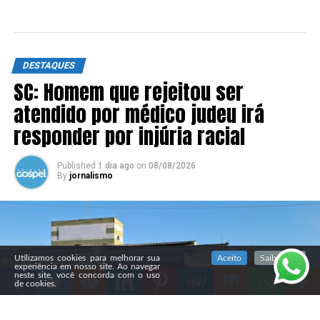
DESTAQUES
SC: Homem que rejeitou ser
atendido por médico judeu irá
responder por injúria racial
Published
1 dia ago
on
08/08/2026
By
jornalismo
SIGA NOSSAS REDES SOCIAIS
Utilizamos cookies para melhorar sua
Aceito
Saiba mais
experiência em nosso site. Ao navegar
neste site, você concorda com o uso
de cookies.