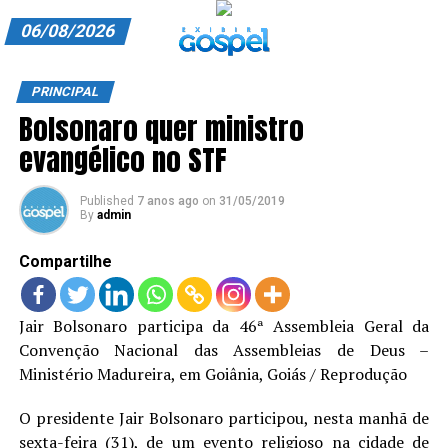
06/08/2026
A EXIBIR GOSPEL
PRINCIPAL
Bolsonaro quer ministro
ANUNCIE CONOSCO
evangélico no STF
ASSINE
Published
7 anos ago
on
31/05/2019
CARRINHO
By
admin
EDITORIAL
Compartilhe
ENTREVISTAS
Jair Bolsonaro participa da 46ª Assembleia Geral da
EXPEDIENTE
Convenção Nacional das Assembleias de Deus –
Ministério Madureira, em Goiânia, Goiás / Reprodução
FINALIZAR COMPRA
O presidente Jair Bolsonaro participou, nesta manhã de
HOME
sexta-feira (31), de um evento religioso na cidade de