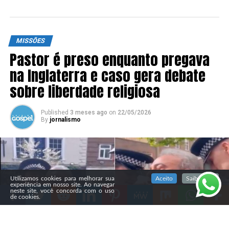
MISSÕES
Pastor é preso enquanto pregava
na Inglaterra e caso gera debate
sobre liberdade religiosa
Published
3 meses ago
on
22/05/2026
By
jornalismo
SIGA NOSSAS REDES SOCIAIS
Utilizamos cookies para melhorar sua
Aceito
Saiba mais
experiência em nosso site. Ao navegar
neste site, você concorda com o uso
de cookies.