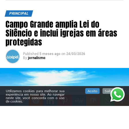
PRINCIPAL
Campo Grande amplia Lei do
Silêncio e inclui igrejas em áreas
protegidas
Published
5 meses ago
on
24/03/2026
By
jornalismo
SIGA NOSSAS REDES SOCIAIS
Utilizamos cookies para melhorar sua
Aceito
Saiba mais
experiência em nosso site. Ao navegar
neste site, você concorda com o uso
de cookies.