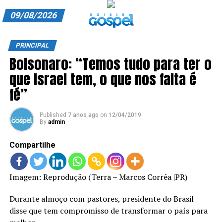
09/08/2026
A EXIBIR GOSPEL
PRINCIPAL
Bolsonaro: “Temos tudo para ter o
ANUNCIE CONOSCO
que Israel tem, o que nos falta é
ASSINE
fé”
CARRINHO
Published
7 anos ago
on
12/04/2019
By
admin
EDITORIAL
Compartilhe
ENTREVISTAS
EXPEDIENTE
Imagem: Reprodução (Terra – Marcos Corrêa |PR)
FINALIZAR COMPRA
Durante almoço com pastores, presidente do Brasil
HOME
disse que tem compromisso de transformar o país para