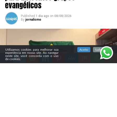
evangélicos
Published
1 dia ago
on
08/08/2026
By
jornalismo
SIGA NOSSAS REDES SOCIAIS
Utilizamos cookies para melhorar sua
Aceito
Saiba mais
experiência em nosso site. Ao navegar
neste site, você concorda com o uso
de cookies.
Compartilhe