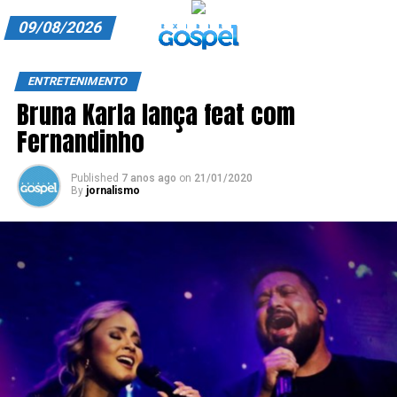
09/08/2026
A EXIBIR GOSPEL
ENTRETENIMENTO
Bruna Karla lança feat com
ANUNCIE CONOSCO
Fernandinho
ASSINE
Published
7 anos ago
on
21/01/2020
CARRINHO
By
jornalismo
EDITORIAL
ENTREVISTAS
EXPEDIENTE
FINALIZAR COMPRA
HOME