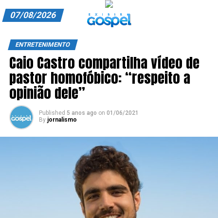
07/08/2026
A EXIBIR GOSPEL
ENTRETENIMENTO
Caio Castro compartilha vídeo de
ANUNCIE CONOSCO
pastor homofóbico: “respeito a
ASSINE
opinião dele”
CARRINHO
Published
5 anos ago
on
01/06/2021
By
jornalismo
EDITORIAL
ENTREVISTAS
EXPEDIENTE
FINALIZAR COMPRA
HOME