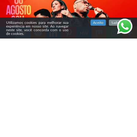
SIGA NOSSAS REDES SOCIAIS
Utilizamos cookies para melhorar sua
Aceito
Saiba mais
experiência em nosso site. Ao navegar
neste site, você concorda com o uso
de cookies.