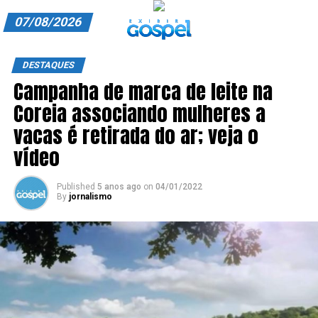
07/08/2026
A EXIBIR GOSPEL
DESTAQUES
Campanha de marca de leite na
ANUNCIE CONOSCO
Coreia associando mulheres a
ASSINE
vacas é retirada do ar; veja o
CARRINHO
vídeo
EDITORIAL
Published
5 anos ago
on
04/01/2022
By
jornalismo
ENTREVISTAS
EXPEDIENTE
FINALIZAR COMPRA
HOME