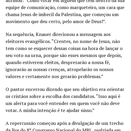
afirmou: “Como votar em alguém que tem dentro da sua
equipe de comunicação, como marqueteiro, um cara que
chama Jesus de imbecil da Palestina, que começou um
movimento que deu certo, pelo amor de Deus!”.
Na sequência, Knauer direcionou a mensagem aos
eleitores evangélicos. “Crentes, no nome de Jesus, não
tem como se esquecer dessas coisas na hora de lançar o
seu voto na urna, porque são esses mesmos que depois,
quando estiverem eleitos, desprezarão a nossa fé,
ignorarão as nossas crenças, atropelarão os nossos
valores e certamente nos gerarão problemas.”
O pastor encerrou dizendo que seu objetivo era orientar
os cristãos sobre a escolha dos candidatos. “Isso aqui é
um alerta para você entender em quem você não deve
votar. A minha intenção é te ajudar nisso.”
A repercussão começou após a divulgação de um trecho
da live do 8º Congresso Nacional do MBL, realziada em