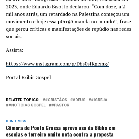
2023, onde Eduardo Bisotto declarou: “Com doze, a 2
mil anos atrás, um retardado na Palestina começou um
movimento e hoje essa p0rr@ manda no mundo!”, frase
que gerou críticas e manifestações de repúdio nas redes
sociais.
Assista:
https://www.instagram.com/p/Dbs0sfKgemg/
Portal Exibir Gospel
RELATED TOPICS:
#CRISTÃOS
#DEUS
#IGREJA
#NOTÍCIAS GOSPEL
#PASTOR
DON'T MISS
Câmara de Ponta Grossa aprova uso da Bíblia em
escolas e terreiro emite nota contra a proposta