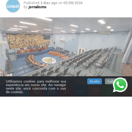
Published
3 dias ago
on
05/08/2026
By
jornalismo
SIGA NOSSAS REDES SOCIAIS
Utilizamos cookies para melhorar sua
Aceito
Saiba mais
experiência em nosso site. Ao navegar
neste site, você concorda com o uso
de cookies.
Compartilhe
A Câmara Municipal de Ponta Grossa aprovou, na
segunda-feira (3), em primeira votação, o Projeto de Lei