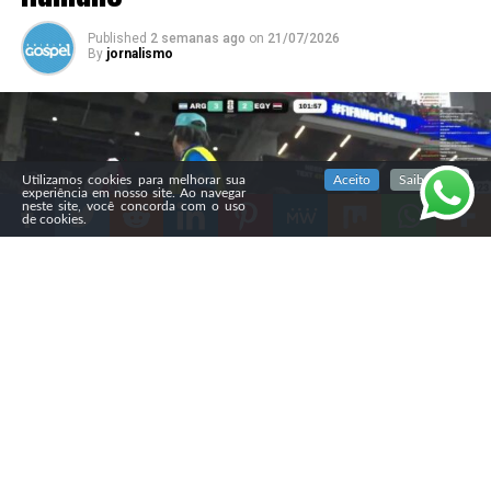
Published
2 semanas ago
on
21/07/2026
By
jornalismo
SIGA NOSSAS REDES SOCIAIS
Utilizamos cookies para melhorar sua
Aceito
Saiba mais
experiência em nosso site. Ao navegar
neste site, você concorda com o uso
de cookies.
Compartilhe
O bispo Teo Hayashi comentou os casos de racismo