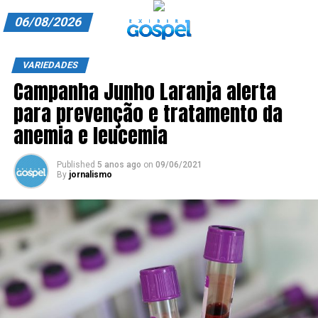
06/08/2026
A EXIBIR GOSPEL
VARIEDADES
Campanha Junho Laranja alerta
ANUNCIE CONOSCO
para prevenção e tratamento da
ASSINE
anemia e leucemia
CARRINHO
Published
5 anos ago
on
09/06/2021
By
jornalismo
EDITORIAL
ENTREVISTAS
EXPEDIENTE
FINALIZAR COMPRA
HOME