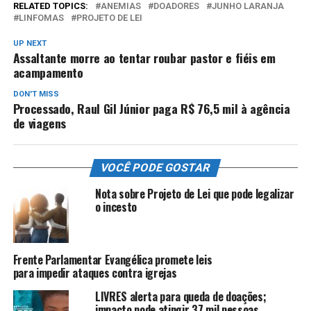
RELATED TOPICS:
ANEMIAS
DOADORES
JUNHO LARANJA
LINFOMAS
PROJETO DE LEI
UP NEXT
Assaltante morre ao tentar roubar pastor e fiéis em
acampamento
DON'T MISS
Processado, Raul Gil Júnior paga R$ 76,5 mil à agência
de viagens
VOCÊ PODE GOSTAR
Nota sobre Projeto de Lei que pode legalizar
o incesto
Frente Parlamentar Evangélica promete leis
para impedir ataques contra igrejas
LIVRES alerta para queda de doações;
impacto pode atingir 37 mil pessoas