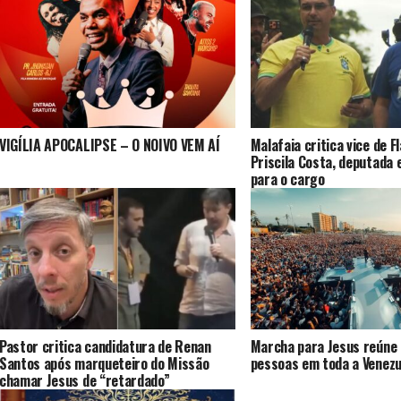
VIGÍLIA APOCALIPSE – O NOIVO VEM AÍ
Malafaia critica vice de F
Priscila Costa, deputada 
para o cargo
Pastor critica candidatura de Renan
Marcha para Jesus reúne 
Santos após marqueteiro do Missão
pessoas em toda a Venezu
chamar Jesus de “retardado”