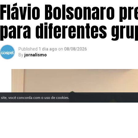
Flávio Bolsonaro pr
para diferentes gr
Published
1 dia ago
on
08/08/2026
By
jornalismo
SIGA NOSSAS REDES SOCIAIS
e site, você concorda com o uso de cookies.