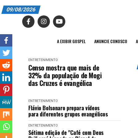
09/08/2026
A EXIBIR GOSPEL
ANUNCIE CONOSCO
A EXIBIR GOSPEL
ANUNCIE CONOSCO
A
ASSINE
ENTRETENIMENTO
CARRINHO
Censo mostra que mais de
32% da população de Mogi
EDITORIAL
das Cruzes é evangélica
ENTREVISTAS
ENTRETENIMENTO
EXPEDIENTE
Flávio Bolsonaro prepara vídeos
para diferentes grupos evangélicos
FINALIZAR COMPRA
ENTRETENIMENTO
HOME
Sétima edição de "Café com Deus