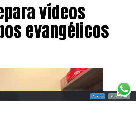
epara vídeos
upos evangélicos
Aceito
Saiba mais