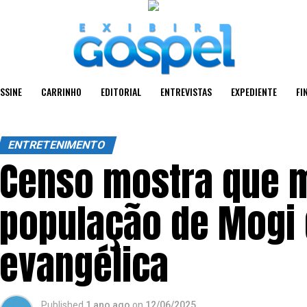
SSINE
CARRINHO
EDITORIAL
ENTREVISTAS
EXPEDIENTE
FI
ENTRETENIMENTO
Censo mostra que 
população de Mogi 
evangélica
Published
1 ano ago
on
12/06/2025