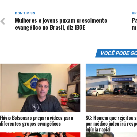
DON'T MISS
UP
Mulheres e jovens puxam crescimento
Pa
evangélico no Brasil, diz IBGE
mi
VOCÊ PODE G
Flávio Bolsonaro prepara vídeos para
SC: Homem que rejeitou s
diferentes grupos evangélicos
por médico judeu irá resp
injúria racial