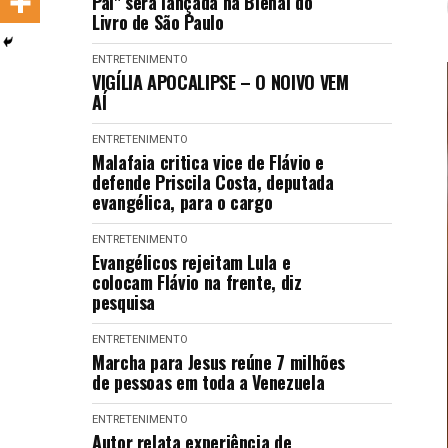
Pai" será lançada na Bienal do
LANÇAMENTOS
Livro de São Paulo
ENTRETENIMENTO
VIGÍLIA APOCALIPSE – O NOIVO VEM
AÍ
ENTRETENIMENTO
Malafaia critica vice de Flávio e
defende Priscila Costa, deputada
evangélica, para o cargo
ENTRETENIMENTO
Evangélicos rejeitam Lula e
colocam Flávio na frente, diz
pesquisa
ENTRETENIMENTO
Marcha para Jesus reúne 7 milhões
de pessoas em toda a Venezuela
ENTRETENIMENTO
Autor relata experiência de