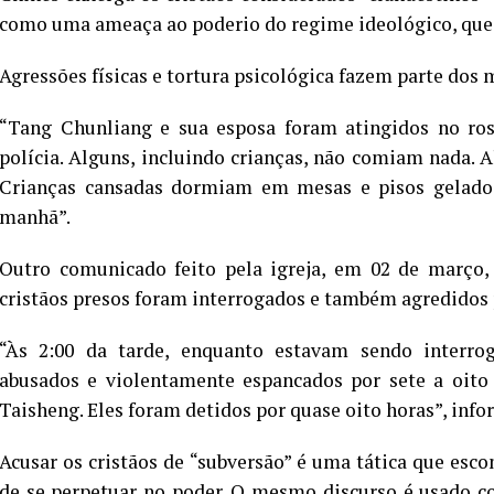
como uma ameaça ao poderio do regime ideológico, que 
Agressões físicas e tortura psicológica fazem parte dos 
“Tang Chunliang e sua esposa foram atingidos no ros
polícia. Alguns, incluindo crianças, não comiam nada. 
Crianças cansadas dormiam em mesas e pisos gelados.
manhã”.
Outro comunicado feito pela igreja, em 02 de março, 
cristãos presos foram interrogados e também agredidos p
“Às 2:00 da tarde, enquanto estavam sendo interro
abusados ​​e violentamente espancados por sete a oito
Taisheng. Eles foram detidos por quase oito horas”, infor
Acusar os cristãos de “subversão” é uma tática que esc
de se perpetuar no poder. O mesmo discurso é usado c