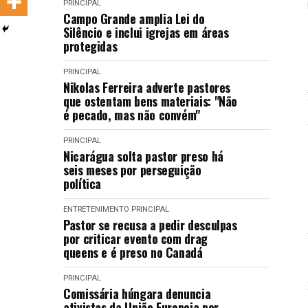
PRINCIPAL
LANÇAMENTOS
Campo Grande amplia Lei do
Silêncio e inclui igrejas em áreas
protegidas
PRINCIPAL
Nikolas Ferreira adverte pastores
que ostentam bens materiais: "Não
é pecado, mas não convém"
PRINCIPAL
Nicarágua solta pastor preso há
seis meses por perseguição
política
ENTRETENIMENTO
PRINCIPAL
Pastor se recusa a pedir desculpas
por criticar evento com drag
queens e é preso no Canadá
PRINCIPAL
Comissária húngara denuncia
ativistas da União Europeia por