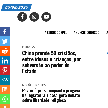
06/08/2026
A EXIBIR GOSPEL
ANUNCIE CONOSCO
A EXIBIR GOSPEL
ANUNCIE CONOSCO
A
ASSINE
PRINCIPAL
CARRINHO
China prende 50 cristãos,
entre idosos e crianças, por
EDITORIAL
subversão ao poder do
Estado
ENTREVISTAS
EXPEDIENTE
MISSÕES
PRINCIPAL
Pastor é preso enquanto pregava
FINALIZAR COMPRA
na Inglaterra e caso gera debate
sobre liberdade religiosa
HOME