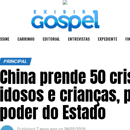
SSINE
CARRINHO
EDITORIAL
ENTREVISTAS
EXPEDIENTE
FI
PRINCIPAL
China prende 50 cri
idosos e crianças, 
poder do Estado
Published
7 anos ago
on
28/03/2019