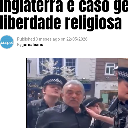
Inglaterra e caso g
liberdade religiosa
Published
3 meses ago
on
22/05/2026
By
jornalismo