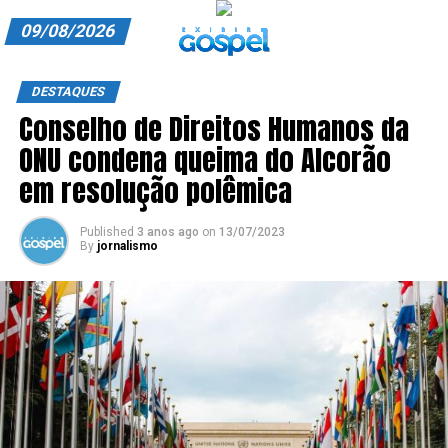
09/08/2026
A EXIBIR GOSPEL
DESTAQUES
Conselho de Direitos Humanos da
ANUNCIE CONOSCO
ONU condena queima do Alcorão
ASSINE
em resolução polêmica
CARRINHO
Published
3 anos ago
on
13/07/2023
By
jornalismo
EDITORIAL
ENTREVISTAS
EXPEDIENTE
FINALIZAR COMPRA
HOME