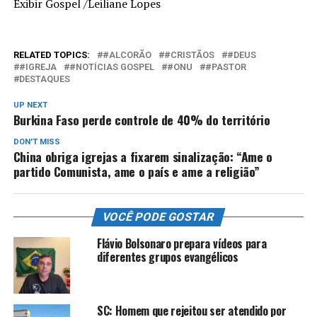
Exibir Gospel /Leiliane Lopes
RELATED TOPICS:
#ALCORÃO
#CRISTÃOS
#DEUS
#IGREJA
#NOTÍCIAS GOSPEL
#ONU
#PASTOR
DESTAQUES
UP NEXT
Burkina Faso perde controle de 40% do território
DON'T MISS
China obriga igrejas a fixarem sinalização: “Ame o
partido Comunista, ame o país e ame a religião”
VOCÊ PODE GOSTAR
Flávio Bolsonaro prepara vídeos para
diferentes grupos evangélicos
SC: Homem que rejeitou ser atendido por