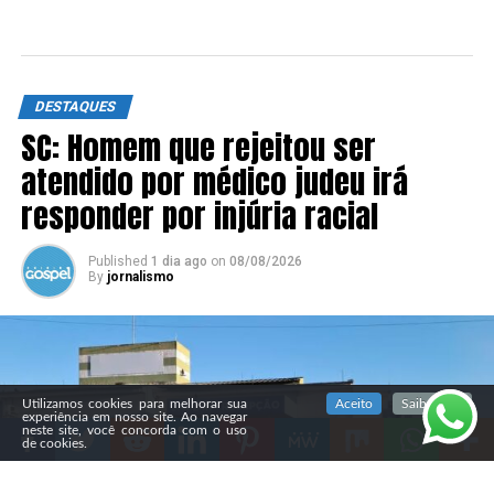
DESTAQUES
SC: Homem que rejeitou ser
atendido por médico judeu irá
responder por injúria racial
Published
1 dia ago
on
08/08/2026
By
jornalismo
SIGA NOSSAS REDES SOCIAIS
Utilizamos cookies para melhorar sua
Aceito
Saiba mais
experiência em nosso site. Ao navegar
neste site, você concorda com o uso
de cookies.