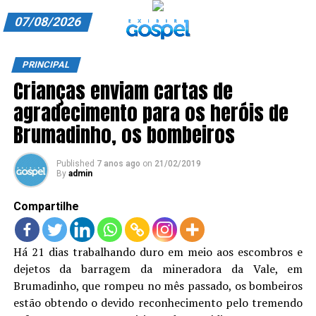
07/08/2026
A EXIBIR GOSPEL
PRINCIPAL
Crianças enviam cartas de
ANUNCIE CONOSCO
agradecimento para os heróis de
ASSINE
Brumadinho, os bombeiros
CARRINHO
Published
7 anos ago
on
21/02/2019
By
admin
EDITORIAL
Compartilhe
ENTREVISTAS
EXPEDIENTE
Há 21 dias trabalhando duro em meio aos escombros e
dejetos da barragem da mineradora da Vale, em
FINALIZAR COMPRA
Brumadinho, que rompeu no mês passado, os bombeiros
HOME
estão obtendo o devido reconhecimento pelo tremendo