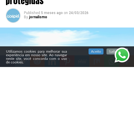
protegidas
Published
5 meses ago
on
24/03/2026
By
jornalismo
SIGA NOSSAS REDES SOCIAIS
Utilizamos cookies para melhorar sua
Aceito
Saiba mais
experiência em nosso site. Ao navegar
neste site, você concorda com o uso
de cookies.
Compartilhe
A Câmara Municipal de Campo Grande aprovou, em 24